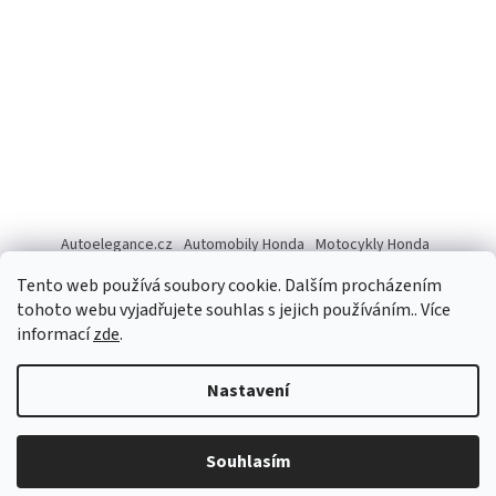
Autoelegance.cz
Automobily Honda
Motocykly Honda
ISUZU D-MAX
Tento web používá soubory cookie. Dalším procházením
tohoto webu vyjadřujete souhlas s jejich používáním.. Více
informací
zde
.
Vytvořil Shoptet
Nastavení
Copyright 2026
Autoelegance Brno s.r.o.
. Všechna práva
Souhlasím
vyhrazena.