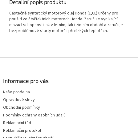
Detailní popis produktu
Částečně syntetický motorový olej Honda (1,0L) určený pro
použití ve čtyřtaktních motorech Honda. Zaručuje vynikající
mazací schopnosti jak v letním, tak i zimním období a zaručuje
bezproblémové starty motorů i při nízkých teplotách.
Z
á
p
a
Informace pro vás
t
Naše prodejna
í
Opravdové slevy
Obchodní podmínky
Podmínky ochrany osobních údajů
Reklamační řád
Reklamační protokol