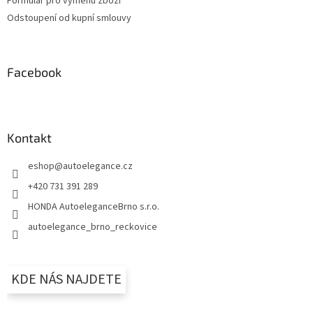
Formulář pro výměnu zboží
Odstoupení od kupní smlouvy
Facebook
Kontakt
eshop
@
autoelegance.cz
+420 731 391 289
HONDA AutoeleganceBrno s.r.o.
autoelegance_brno_reckovice
KDE NÁS NAJDETE