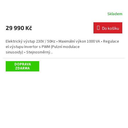
Skladem
29 990 Kč
Do košíku
Elektrický výstup 230V / 50Hz • Maximální výkon 1000 VA • Regulace
el.výstupu Invertor s PWM (Pulzní modulace
sinusoidy) • Stejnosměrný...
DOPRAVA
ZDARMA