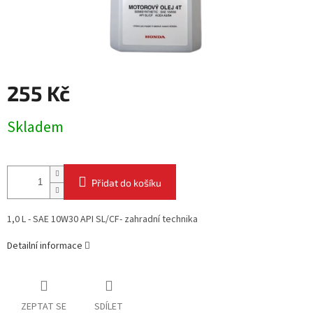
255 Kč
Měrná
Skladem
cena:
Přidat do košíku
1,0 L - SAE 10W30 API SL/CF- zahradní technika
Detailní informace
ZEPTAT SE
SDÍLET