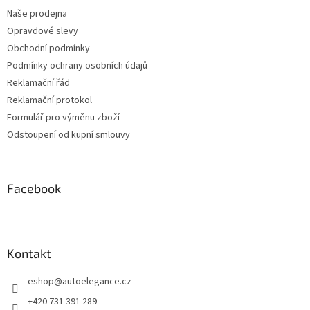
t
v
Naše prodejna
í
k
Opravdové slevy
y
v
Obchodní podmínky
ý
Podmínky ochrany osobních údajů
p
Reklamační řád
i
s
Reklamační protokol
u
Formulář pro výměnu zboží
Odstoupení od kupní smlouvy
Facebook
Kontakt
eshop
@
autoelegance.cz
+420 731 391 289