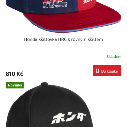
u
k
t
ů
Honda kšiltovka HRC s rovným kšiltem
Skladem
Do košíku
810 Kč
Novinka