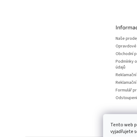
á
p
a
t
Informac
í
Naše prode
Opravdové 
Obchodní 
Podmínky o
údajů
Reklamační
Reklamační
Formulář p
Odstoupení
Tento web p
vyjadřujete s