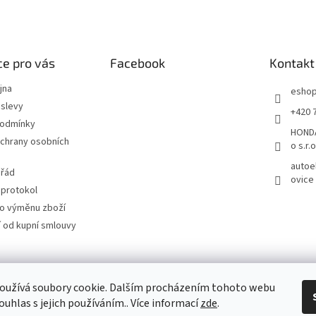
á
d
a
c
í
e pro vás
Facebook
Kontakt
p
r
jna
esho
v
slevy
+420 
k
podmínky
y
HONDA
v
chrany osobních
o s.r.o
ý
autoe
p
 řád
ovice
i
 protokol
s
u
ro výměnu zboží
 od kupní smlouvy
Autoelegance.cz
Automobily Honda
Motocykly Honda
ISUZU D-MAX
oužívá soubory cookie. Dalším procházením tohoto webu
ouhlas s jejich používáním.. Více informací
zde
.