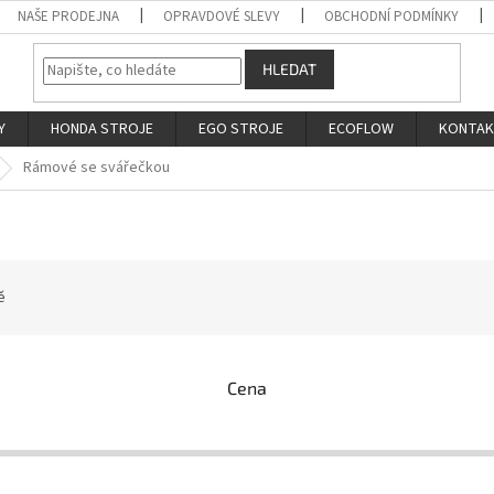
NAŠE PRODEJNA
OPRAVDOVÉ SLEVY
OBCHODNÍ PODMÍNKY
HLEDAT
Y
HONDA STROJE
EGO STROJE
ECOFLOW
KONTA
Rámové se svářečkou
ě
Cena