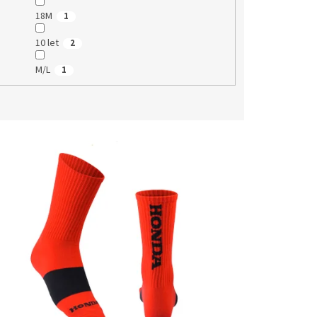
18M
1
10 let
2
M/L
1