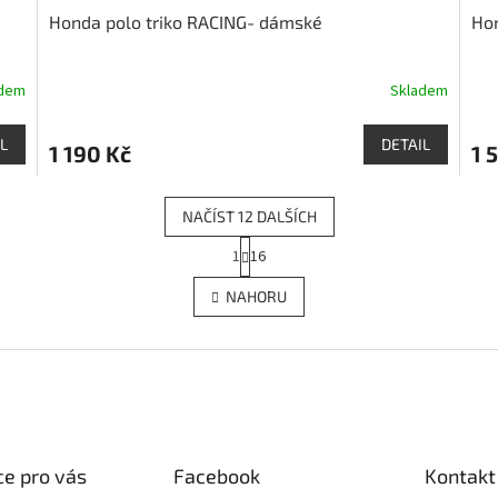
Honda polo triko RACING- dámské
Ho
adem
Skladem
L
DETAIL
1 190 Kč
1 
NAČÍST 12 DALŠÍCH
S
1
16
O
t
r
v
NAHORU
á
l
n
á
k
d
o
a
v
c
á
í
n
p
í
r
e pro vás
Facebook
Kontakt
v
k