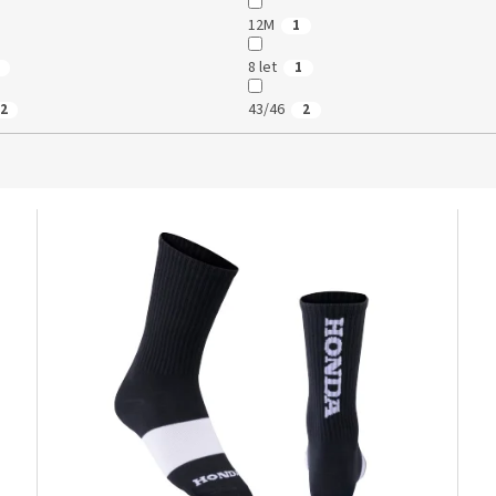
12M
1
8 let
1
43/46
2
2