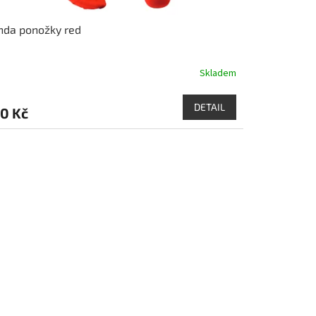
nda ponožky red
Skladem
DETAIL
0 Kč