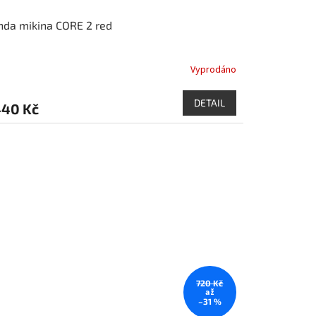
da mikina CORE 2 red
Vyprodáno
DETAIL
440 Kč
720 Kč
až
–31 %