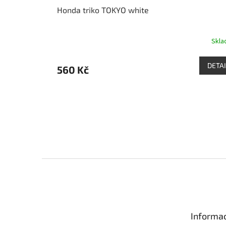
Honda triko TOKYO white
Skl
DETAI
560 Kč
Z
á
p
a
t
Informac
í