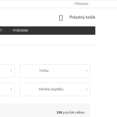
PODMÍNKY OCHRANY OSOBNÍCH ÚDAJŮ
REKLAMAČNÍ ŘÁD
Přihlášení
REKLAM
NÁKUPNÍ
Prázdný košík
KOŠÍK
KT
PORADNA
Trička
Dětské doplňky
190
položek celkem