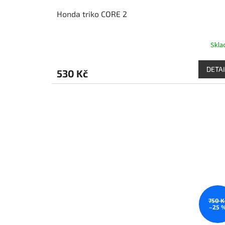
Honda triko CORE 2
Skl
DETAI
530 Kč
750 K
–25 