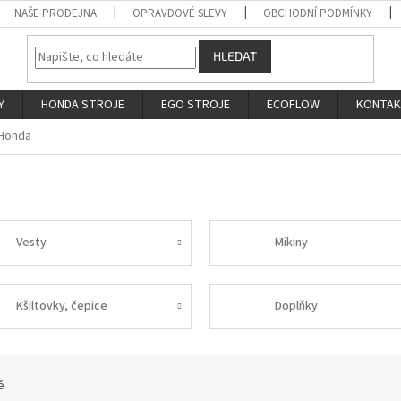
NAŠE PRODEJNA
OPRAVDOVÉ SLEVY
OBCHODNÍ PODMÍNKY
HLEDAT
Y
HONDA STROJE
EGO STROJE
ECOFLOW
KONTA
 Honda
Vesty
Mikiny
Kšiltovky, čepice
Doplňky
ě