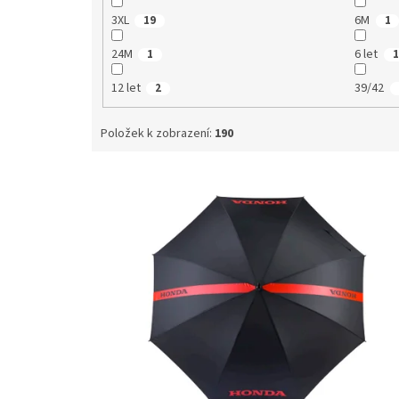
3XL
6M
19
1
24M
6 let
1
1
12 let
39/42
2
Položek k zobrazení:
190
V
ý
p
i
s
p
r
o
d
u
k
t