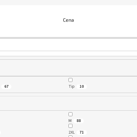
Cena
Tip
67
10
M
88
2XL
71