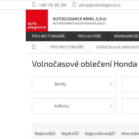
Přejít
+420 731 391 289
eshop@autoelegance.cz
na
obsah
PRO MOTORKÁŘE
PRO AUTAŘE
NÁHRADNÍ DÍL
Domů
PRO MOTORKÁŘE
Volnočasové oblečení
Volnočasové oblečení Honda
Bundy
Kalhoty
Ř
a
Nejlevnější
Nejdražší
Nejprodávanější
Abecedn