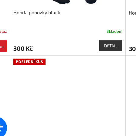
Honda ponožky black
Ho
otaz
Skladem
DETAIL
ku
300 Kč
30
POSLEDNÍ KUS
Kč
%