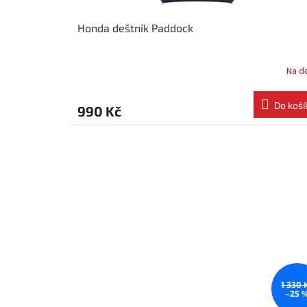
ů
Honda deštník Paddock
Na d
Do koší
990 Kč
1 330 
–25 