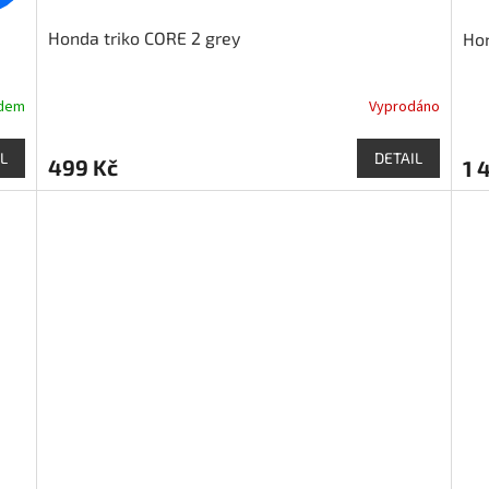
Honda triko CORE 2 grey
Hon
adem
Vyprodáno
L
DETAIL
499 Kč
1 