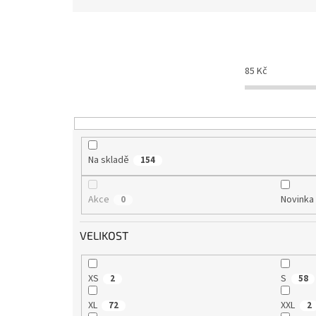
z
e
n
í
p
85
Kč
r
o
d
u
k
t
Na skladě
154
ů
Akce
Novinka
0
VELIKOST
XS
S
2
58
XL
XXL
72
2