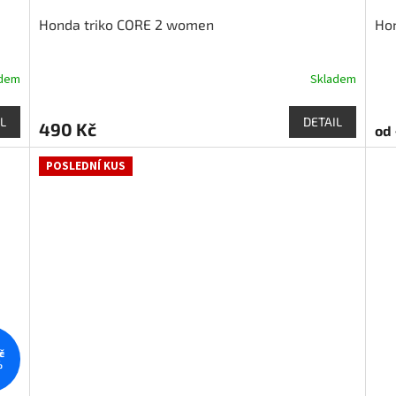
Honda triko CORE 2 women
Hon
adem
Skladem
L
DETAIL
490 Kč
od
POSLEDNÍ KUS
č
%