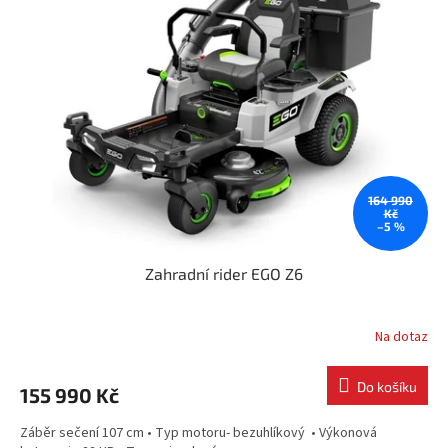
164 990
Kč
–5 %
Zahradní rider EGO Z6
Na dotaz
Do košíku
155 990 Kč
Záběr sečení 107 cm • Typ motoru- bezuhlíkový • Výkonová