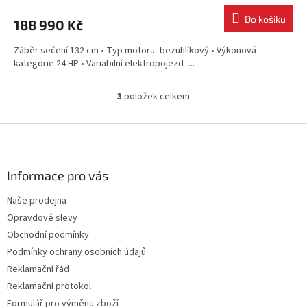
Do košíku
188 990 Kč
Záběr sečení 132 cm • Typ motoru- bezuhlíkový • Výkonová
kategorie 24 HP • Variabilní elektropojezd -...
3
položek celkem
O
v
l
Z
á
á
d
p
a
a
Informace pro vás
c
t
í
Naše prodejna
í
p
Opravdové slevy
r
v
Obchodní podmínky
k
Podmínky ochrany osobních údajů
y
Reklamační řád
v
ý
Reklamační protokol
p
Formulář pro výměnu zboží