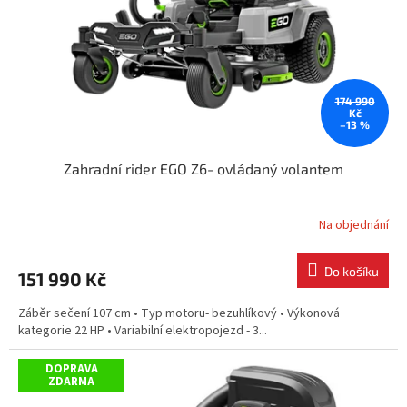
o
d
u
k
t
174 990
ů
Kč
–13 %
Zahradní rider EGO Z6- ovládaný volantem
Na objednání
Do košíku
151 990 Kč
Záběr sečení 107 cm • Typ motoru- bezuhlíkový • Výkonová
kategorie 22 HP • Variabilní elektropojezd - 3...
DOPRAVA
ZDARMA