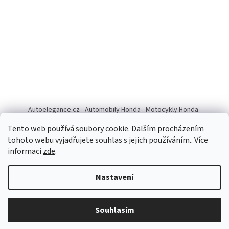
Autoelegance.cz
Automobily Honda
Motocykly Honda
ISUZU D-MAX
Tento web používá soubory cookie. Dalším procházením
tohoto webu vyjadřujete souhlas s jejich používáním.. Více
informací
zde
.
Vytvořil Shoptet
Nastavení
Copyright 2026
Autoelegance Brno s.r.o.
. Všechna práva
Souhlasím
vyhrazena.