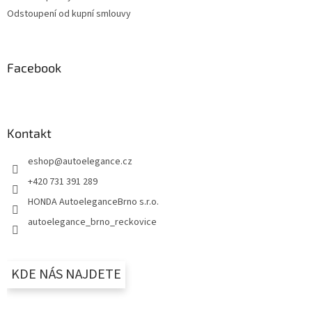
i
Odstoupení od kupní smlouvy
s
u
Facebook
Kontakt
eshop
@
autoelegance.cz
+420 731 391 289
HONDA AutoeleganceBrno s.r.o.
autoelegance_brno_reckovice
KDE NÁS NAJDETE