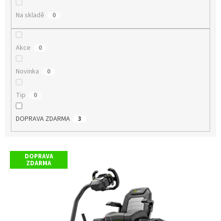
t
Na skladě
0
ů
Akce
0
Novinka
0
Tip
0
DOPRAVA ZDARMA
3
V
DOPRAVA
ý
ZDARMA
p
i
s
p
r