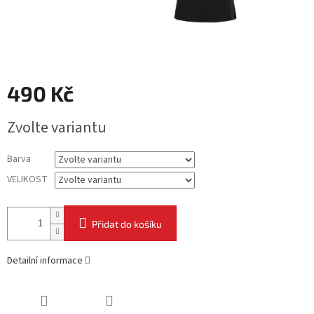
490 Kč
Měrná
Zvolte variantu
cena:
Barva
VELIKOST
Přidat do košíku
Detailní informace