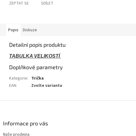
ZEPTAT SE
SDÍLET
Popis
Diskuze
Detailní popis produktu
TABULKA VELIKOSTÍ
Doplňkové parametry
Kategorie
:
Trička
EAN
:
Zvolte variantu
Z
á
p
a
Informace pro vás
t
Naše prodejna