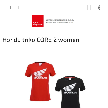
Přejít
NÁKUP
na
obsah
KOŠÍK
Honda triko CORE 2 women