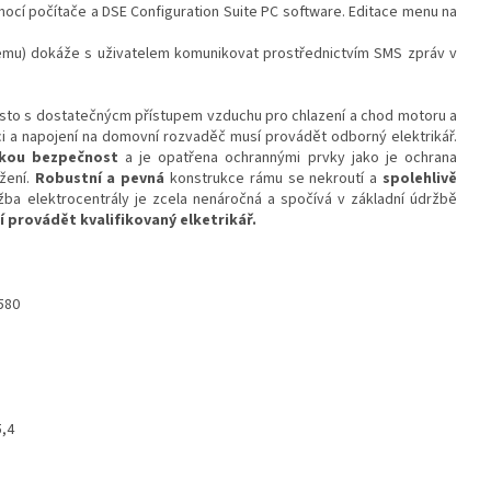
ocí počítače a DSE Configuration Suite PC software. Editace menu na
emu) dokáže s uživatelem komunikovat prostřednictvím SMS zpráv v
místo s dostatečnýcm přístupem vzduchu pro chlazení a chod motoru a
ci a napojení na domovní rozvaděč musí provádět odborný elektrikář.
ckou bezpečnost
a je opatřena ochrannými prvky jako je ochrana
ížení.
Robustní a pevná
konstrukce rámu se nekroutí a
spolehlivě
žba elektrocentrály je zcela nenáročná a spočívá v základní údržbě
í provádět kvalifikovaný elketrikář.
 580
5,4