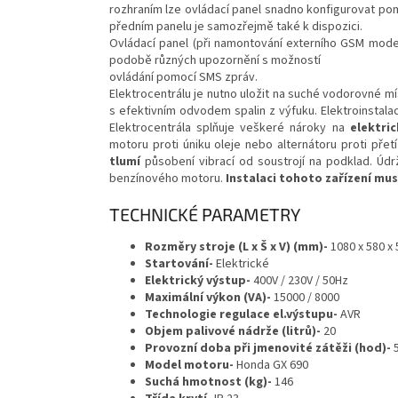
rozhraním lze ovládací panel snadno konfigurovat pom
předním panelu je samozřejmě také k dispozici.
Ovládací panel (při namontování externího GSM mod
podobě různých upozornění s možností
ovládání pomocí SMS zpráv.
Elektrocentrálu je nutno uložit na suché vodorovné 
s efektivním odvodem spalin z výfuku. Elektroinstala
Elektrocentrála splňuje veškeré nároky na
elektri
motoru proti úniku oleje nebo alternátoru proti přet
tlumí
působení vibrací od soustrojí na podklad. Údr
benzínového motoru.
Instalaci tohoto zařízení mus
TECHNICKÉ PARAMETRY
Rozměry stroje (L x Š x V) (mm)-
1080 x 580 x
Startování-
Elektrické
Elektrický výstup-
400V / 230V / 50Hz
Maximální výkon (VA)-
15000 / 8000
Technologie regulace el.výstupu-
AVR
Objem palivové nádrže (litrů)-
20
Provozní doba při jmenovité zátěži (hod)-
Model motoru-
Honda GX 690
Suchá hmotnost (kg)-
146