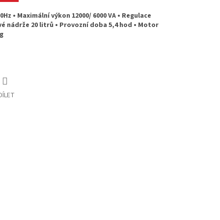
 50Hz • Maximální výkon 12000/ 6000 VA • Regulace
vé nádrže 20 litrů • Provozní doba 5,4 hod • Motor
g
DÍLET