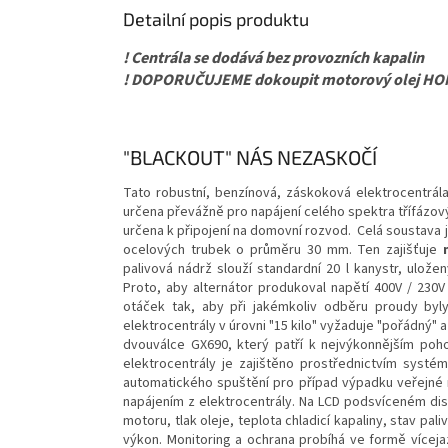
Detailní popis produktu
! Centrála se dodává bez provozních kapalin
! DOPORUČUJEME dokoupit motorový olej H
"BLACKOUT" NÁS NEZASKOČÍ
Tato robustní, benzínová, záskoková elektrocentrála 
určena převážně pro napájení celého spektra třífázový
určena k připojení na domovní rozvod. Celá soustava 
ocelových trubek o průměru 30 mm. Ten zajišťuje
palivová nádrž slouží standardní 20 l kanystr, ulož
Proto, aby alternátor produkoval napětí 400V / 23
otáček tak, aby při jakémkoliv odběru proudy byly
elektrocentrály v úrovni "15 kilo" vyžaduje "pořádný" 
dvouválce GX690, který patří k nejvýkonnějším poh
elektrocentrály je zajištěno prostřednictvím systé
automatického spuštění pro případ výpadku veřejné 
napájením z elektrocentrály. Na LCD podsvíceném dis
motoru, tlak oleje, teplota chladicí kapaliny, stav pa
výkon. Monitoring a ochrana probíhá ve formě víceja