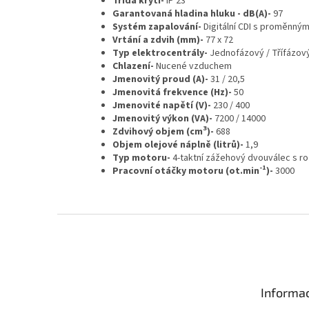
Třída krytí-
IP 23
Garantovaná hladina hluku - dB(A)-
97
Systém zapalování-
Digitální CDI s proměnný
Vrtání a zdvih (mm)-
77 x 72
Typ elektrocentrály-
Jednofázový / Třífázov
Chlazení-
Nucené vzduchem
Jmenovitý proud (A)-
31 / 20,5
Jmenovitá frekvence (Hz)-
50
Jmenovité napětí (V)-
230 / 400
Jmenovitý výkon (VA)-
7200 / 14000
3
Zdvihový objem (cm
)-
688
Objem olejové náplně (litrů)-
1,9
Typ motoru-
4-taktní zážehový dvouválec s 
-1
Pracovní otáčky motoru (ot.min
)-
3000
Z
á
p
a
t
Informac
í