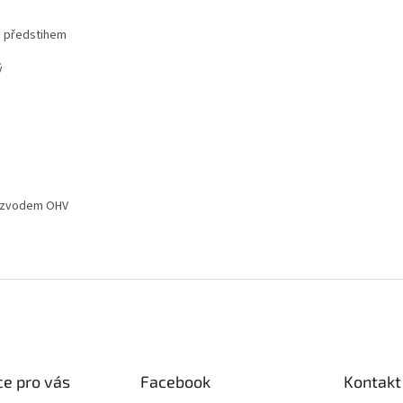
m předstihem
ý
rozvodem OHV
e pro vás
Facebook
Kontakt