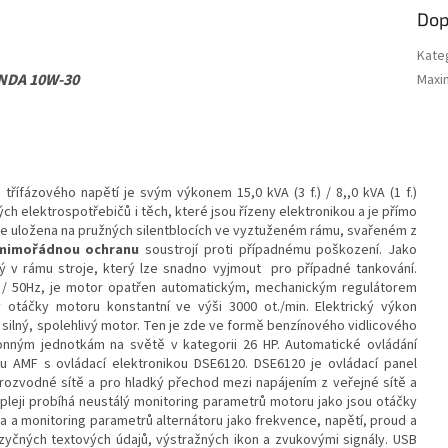
Dop
Kate
ONDA 10W-30
Maxim
třífázového napětí je svým výkonem 15,0 kVA (3 f.) / 8,,0 kVA (1 f.)
ch elektrospotřebičů i těch, které jsou řízeny elektronikou a je přímo
je uložena na pružných silentblocích ve vyztuženém rámu, svařeném z
mimořádnou ochranu
soustrojí proti případnému poškození. Jako
ený v rámu stroje, který lze snadno vyjmout pro případné tankování.
0V / 50Hz, je motor opatřen automatickým, mechanickým regulátorem
 otáčky motoru konstantní ve výši 3000 ot./min. Elektrický výkon
a silný, spolehlivý motor. Ten je zde ve formě benzínového vidlicového
onným jednotkám na světě v kategorii 26 HP. Automatické ovládání
mu AMF s ovládací elektronikou DSE6120. DSE6120 je ovládací panel
rozvodné sítě a pro hladký přechod mezi napájením z veřejné sítě a
pleji probíhá neustálý monitoring parametrů motoru jako jsou otáčky
liva a monitoring parametrů alternátoru jako frekvence, napětí, proud a
zyčných textových údajů, výstražných ikon a zvukovými signály. USB