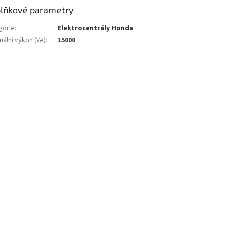
lňkové parametry
gorie
:
Elektrocentrály Honda
ální výkon (VA)
:
15000