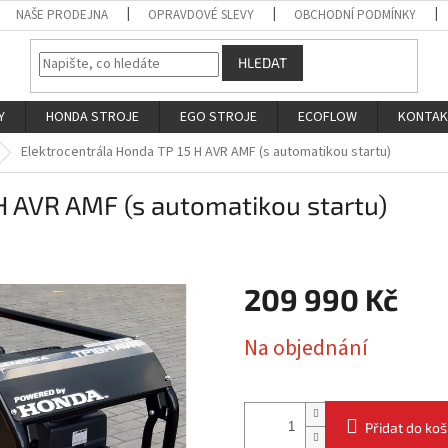
NAŠE PRODEJNA
OPRAVDOVÉ SLEVY
OBCHODNÍ PODMÍNKY
HLEDAT
Y
HONDA STROJE
EGO STROJE
ECOFLOW
KONTA
Elektrocentrála Honda TP 15 H AVR AMF (s automatikou startu)
H AVR AMF (s automatikou startu)
209 990 Kč
Měrná
Na objednání
cena:
Přidat do koš