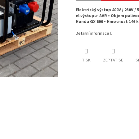
Elektrický výstup 400V / 230V /
el.výstupu- AVR • Objem palivo
Honda GX 690 • Hmotnost 146 k
Detailní informace
TISK
ZEPTAT SE
S