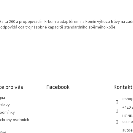
 a ta 260 a propojovacím krkem a adaptérem na komín výhozu trávy na zadní
vby odpovídá cca trojnásobné kapacitě standardního sběrného koše.
e pro vás
Facebook
Kontakt
jna
esho
slevy
+420 
podmínky
HONDA
chrany osobních
o s.r.o
autoe