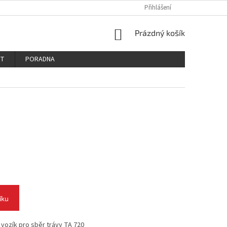
PODMÍNKY OCHRANY OSOBNÍCH ÚDAJŮ
REKLAMAČNÍ ŘÁD
Přihlášení
REKLAM
NÁKUPNÍ
Prázdný košík
KOŠÍK
KT
PORADNA
íku
vozík pro sběr trávy TA 720