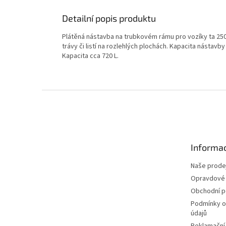
Detailní popis produktu
Plátěná nástavba na trubkovém rámu pro vozíky ta 250
trávy či listí na rozlehlých plochách. Kapacita násta
Kapacita cca 720 L.
Z
á
p
a
t
Informac
í
Naše prode
Opravdové 
Obchodní 
Podmínky o
údajů