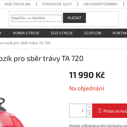
NAŠE PRODEJNA
OPRAVDOVÉ SLEVY
OBCHODNÍ PODMÍNKY
HLEDAT
Y
HONDA STROJE
EGO STROJE
ECOFLOW
KONTA
na vozík pro sběr trávy TA 720
zík pro sběr trávy TA 720
11 990 Kč
Měrná
Na objednání
cena:
Přidat do koš
Honda velkokapacitní nástavba na 