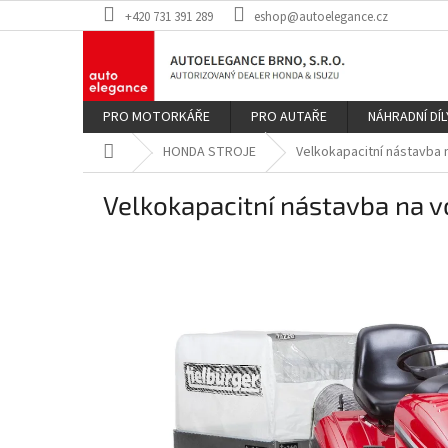
Přejít
+420 731 391 289
eshop@autoelegance.cz
na
obsah
PRO MOTORKÁŘE
PRO AUTAŘE
NÁHRADNÍ DÍL
Domů
HONDA STROJE
Velkokapacitní nástavba 
Velkokapacitní nástavba na vo