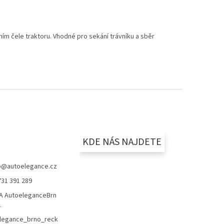
m čele traktoru. Vhodné pro sekání trávníku a sběr
KDE NÁS NAJDETE
p
@
autoelegance.cz
731 391 289
 AutoeleganceBrn
.
legance_brno_reck