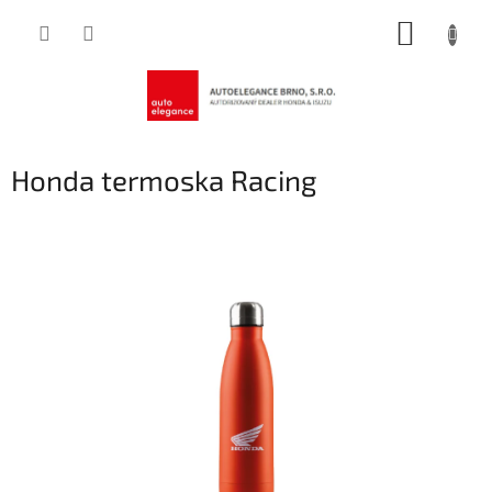
Přejít
NÁKUP
na
obsah
KOŠÍK
Honda termoska Racing