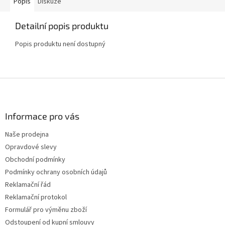
Popis
Diskuze
Detailní popis produktu
Popis produktu není dostupný
Z
á
p
a
Informace pro vás
t
Naše prodejna
í
Opravdové slevy
Obchodní podmínky
Podmínky ochrany osobních údajů
Reklamační řád
Reklamační protokol
Formulář pro výměnu zboží
Odstoupení od kupní smlouvy