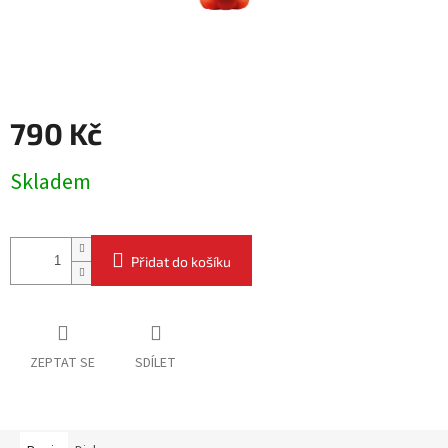
790 Kč
Měrná
Skladem
cena:
Přidat do košíku
ZEPTAT SE
SDÍLET