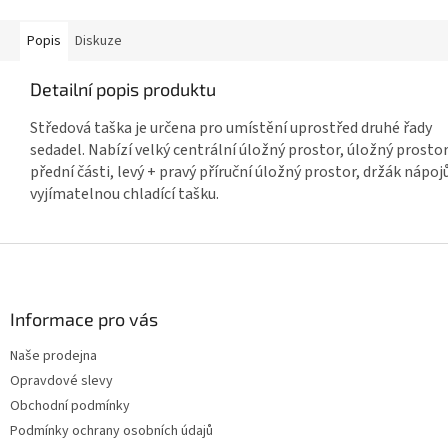
Popis
Diskuze
Detailní popis produktu
Středová taška je určena pro umístění uprostřed druhé řady
sedadel. Nabízí velký centrální úložný prostor, úložný prostor
přední části, levý + pravý příruční úložný prostor, držák nápoj
vyjímatelnou chladící tašku.
Z
á
p
a
Informace pro vás
t
Naše prodejna
í
Opravdové slevy
Obchodní podmínky
Podmínky ochrany osobních údajů