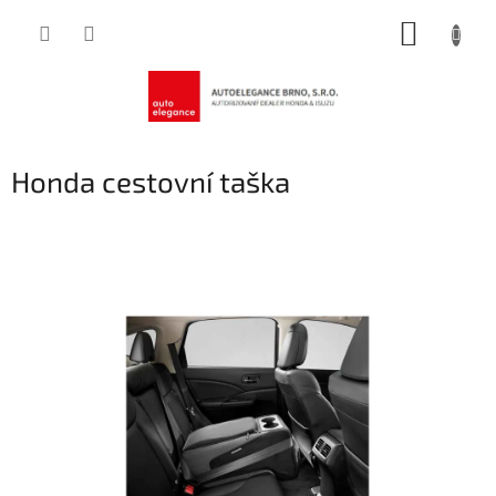
Přejít
NÁKUP
na
obsah
KOŠÍK
Honda cestovní taška