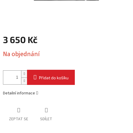
3 650 Kč
Měrná
Na objednání
cena:
Přidat do košíku
Detailní informace
ZEPTAT SE
SDÍLET