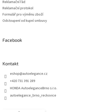
Reklamační řád
Reklamační protokol
Formulář pro výměnu zboží
Odstoupení od kupní smlouvy
Facebook
Kontakt
eshop
@
autoelegance.cz
+420 731 391 289
HONDA AutoeleganceBrno s.r.o.
autoelegance_brno_reckovice