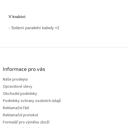
V krabici
- Solární paralelní kabely ×2
Z
á
p
a
Informace pro vás
t
Naše prodejna
í
Opravdové slevy
Obchodní podmínky
Podmínky ochrany osobních údajů
Reklamační řád
Reklamační protokol
Formulář pro výměnu zboží