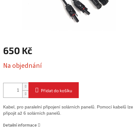
650 Kč
Měrná
Na objednání
cena:
Přidat do košíku
Kabel, pro paralelní připojení solárních panelů. Pomocí kabelů lze
připojit až 6 solárních panelů.
Detailní informace