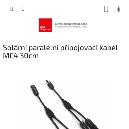
Přejít
NÁKUP
na
obsah
KOŠÍK
Solární paralelní připojovací kabel
MC4 30cm