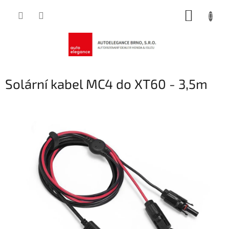
Přejít
NÁKUP
na
obsah
KOŠÍK
Solární kabel MC4 do XT60 - 3,5m