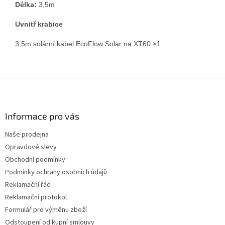
Délka:
3,5m
Uvnitř krabice
3,5m solární kabel EcoFlow Solar na XT60 ×1
Z
á
p
a
Informace pro vás
t
Naše prodejna
í
Opravdové slevy
Obchodní podmínky
Podmínky ochrany osobních údajů
Reklamační řád
Reklamační protokol
Formulář pro výměnu zboží
Odstoupení od kupní smlouvy