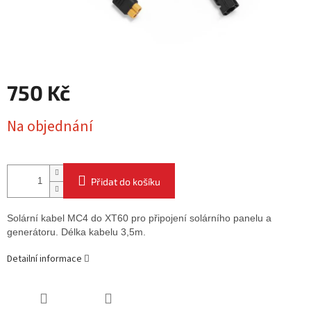
750 Kč
Měrná
Na objednání
cena:
Přidat do košíku
Solární kabel MC4 do XT60 pro připojení solárního panelu a
generátoru. Délka kabelu 3,5m.
Detailní informace