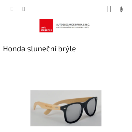
Přejít
NÁKUP
na
obsah
KOŠÍK
Honda sluneční brýle