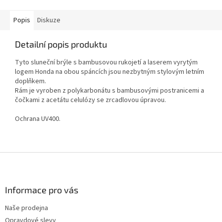
Popis
Diskuze
Detailní popis produktu
Tyto sluneční brýle s bambusovou rukojetí a laserem vyrytým
logem Honda na obou spáncích jsou nezbytným stylovým letním
doplňkem.
Rám je vyroben z polykarbonátu s bambusovými postranicemi a
čočkami z acetátu celulózy se zrcadlovou úpravou.
Ochrana UV400.
Z
á
p
a
Informace pro vás
t
Naše prodejna
í
Opravdové slevy