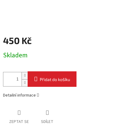
450 Kč
Měrná
Skladem
cena:
Přidat do košíku
Detailní informace
ZEPTAT SE
SDÍLET