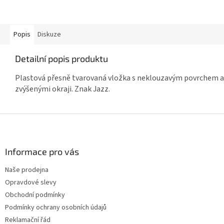
Popis
Diskuze
Detailní popis produktu
Plastová přesně tvarovaná vložka s neklouzavým povrchem a
zvýšenými okraji. Znak Jazz.
Z
á
p
a
Informace pro vás
t
Naše prodejna
í
Opravdové slevy
Obchodní podmínky
Podmínky ochrany osobních údajů
Reklamační řád