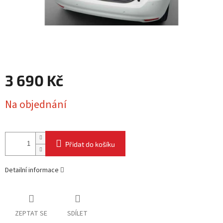
3 690 Kč
Měrná
Na objednání
cena:
Přidat do košíku
Detailní informace
ZEPTAT SE
SDÍLET