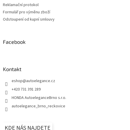
Reklamační protokol
Formulář pro výměnu zboží
Odstoupení od kupní smlouvy
Facebook
Kontakt
eshop
@
autoelegance.cz
+420 731 391 289
HONDA AutoeleganceBrno s.r.o.
autoelegance_brno_reckovice
KDE NÁS NAJDETE