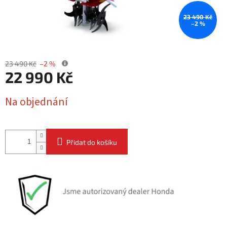
23 490 Kč
–2 %
23 490 Kč
–2 %
22 990 Kč
Měrná
Na objednání
cena:
Přidat do košíku