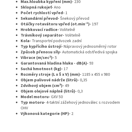
Max.hloubka kypření (mm)-
230
Sklopná rukojeť-
Ano
Počet rychlostí vpřed-
1
Sekundární převod-
Šnekový převod
-1
Otáčky rotavátoru vpřed (ot.min
)-
197
Hrobkovací radlice-
Volitelně
Trávníkový separátor-
Volitelně
Kola-
Transportní podvozek zadní
Typ kypřícího ústrojí-
Nápravový jednosměrný rotor
Způsob přenosu síly-
Automatická odstředivá spojka
2
Vibrace (m/sec
)-
5
Garantovaná hladina hluku - dB(A)-
93
Suchá hmotnost (kg)-
17
Rozměry stroje (L x Š x V) (mm)-
1185 x 455 x 980
Objem palivové nádrže (litrů)-
0,35
3
Zdvihový objem (cm
)-
49
Objem olejové náplně (litrů)-
0,3
Model motoru-
GXV 50
Typ motoru-
4-taktní zážehový jednoválec s rozvodem
OHV
Výkonová kategorie (HP)-
2