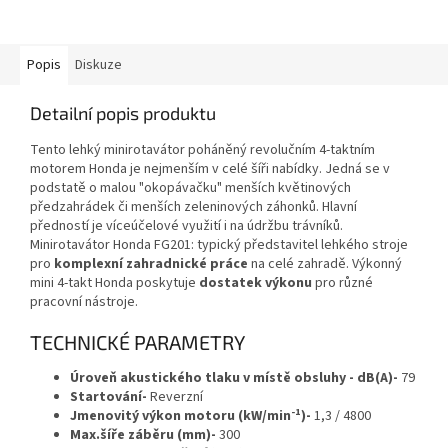
Popis
Diskuze
Detailní popis produktu
Tento lehký minirotavátor poháněný revolučním 4-taktním
motorem Honda je nejmenším v celé šíři nabídky. Jedná se v
podstatě o malou "okopávačku" menších květinových
předzahrádek či menších zeleninových záhonků. Hlavní
předností je víceúčelové využití i na údržbu trávníků.
Minirotavátor Honda FG201: typický představitel lehkého stroje
pro
komplexní zahradnické práce
na celé zahradě. Výkonný
mini 4-takt Honda poskytuje
dostatek výkonu
pro různé
pracovní nástroje.
TECHNICKÉ PARAMETRY
Úroveň akustického tlaku v místě obsluhy - dB(A)-
79
Startování-
Reverzní
-1
Jmenovitý výkon motoru (kW/min
)-
1,3 / 4800
Max.šíře záběru (mm)-
300