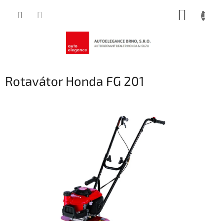
Přejít
NÁKUP
na
obsah
KOŠÍK
Rotavátor Honda FG 201