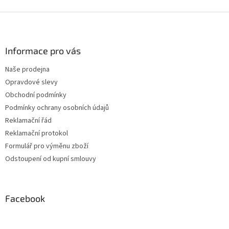
Z
á
p
a
Informace pro vás
t
Naše prodejna
í
Opravdové slevy
Obchodní podmínky
Podmínky ochrany osobních údajů
Reklamační řád
Reklamační protokol
Formulář pro výměnu zboží
Odstoupení od kupní smlouvy
Facebook