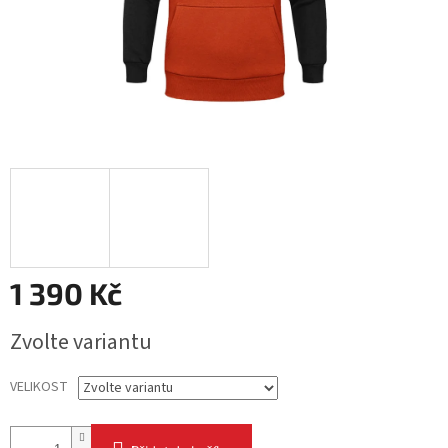
1 390 Kč
Měrná
Zvolte variantu
cena:
VELIKOST