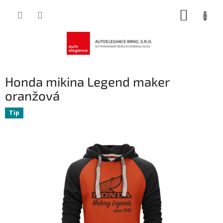
Přejít
NÁKUP
na
obsah
KOŠÍK
Honda mikina Legend maker
oranžová
Tip