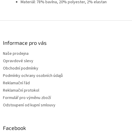
Materiál: 78% bavlna, 20% polyester, 2% elastan
Z
á
p
a
Informace pro vás
t
Naše prodejna
í
Opravdové slevy
Obchodní podmínky
Podmínky ochrany osobních údajů
Reklamační řád
Reklamační protokol
Formulář pro výměnu zboží
Odstoupení od kupní smlouvy
Facebook