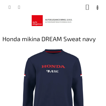
Přejít
NÁKUP
na
obsah
KOŠÍK
Honda mikina DREAM Sweat navy