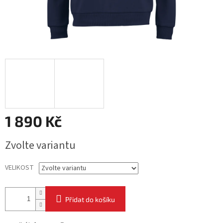
1 890 Kč
Měrná
Zvolte variantu
cena:
VELIKOST
Přidat do košíku