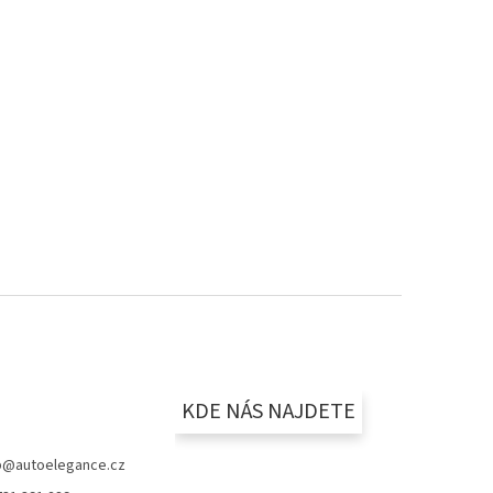
KDE NÁS NAJDETE
p
@
autoelegance.cz