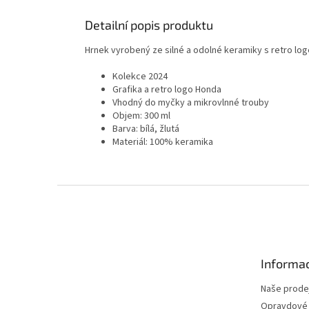
Detailní popis produktu
Hrnek vyrobený ze silné a odolné keramiky s retro lo
Kolekce 2024
Grafika a retro logo Honda
Vhodný do myčky a mikrovlnné trouby
Objem: 300 ml
Barva: bílá, žlutá
Materiál: 100% keramika
Z
á
p
a
t
Informac
í
Naše prode
Opravdové 