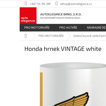
Přejít
+420 731 391 289
eshop@autoelegance.cz
na
obsah
PRO MOTORKÁŘE
PRO AUTAŘE
NÁHRADNÍ DÍL
Domů
PRO MOTORKÁŘE
Volnočasové oblečení
Honda hrnek VINTAGE white