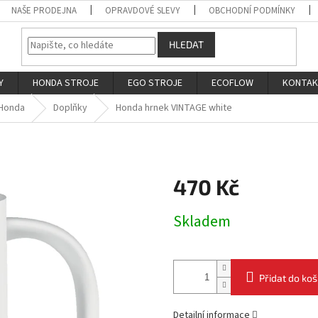
NAŠE PRODEJNA
OPRAVDOVÉ SLEVY
OBCHODNÍ PODMÍNKY
HLEDAT
Y
HONDA STROJE
EGO STROJE
ECOFLOW
KONTA
 Honda
Doplňky
Honda hrnek VINTAGE white
470 Kč
Měrná
Skladem
cena:
Přidat do koš
Detailní informace