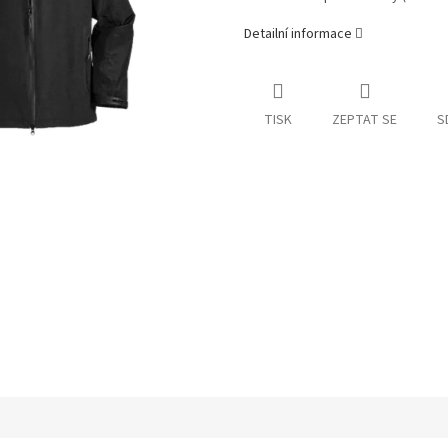
Detailní informace
TISK
ZEPTAT SE
S