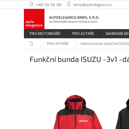
Přejít
+420 731 391 289
eshop@autoelegance.cz
na
obsah
PRO MOTORKÁŘE
PRO AUTAŘE
NÁHRADNÍ DÍL
Domů
PRO AUTAŘE
Volnočasové oblečení ISUZ
Funkční bunda ISUZU -3v1 -