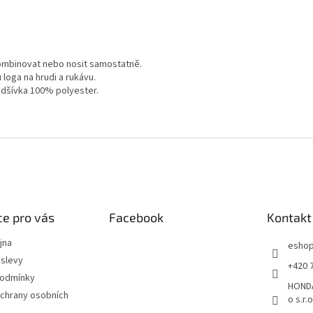
 kombinovat nebo nosit samostatně.
loga na hrudi a rukávu.
odšívka 100% polyester.
e pro vás
Facebook
Kontakt
jna
esho
slevy
+420 
podmínky
HONDA
chrany osobních
o s.r.o