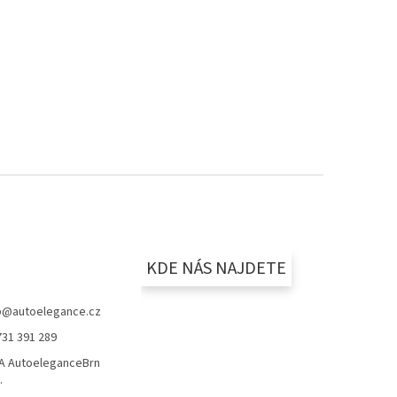
KDE NÁS NAJDETE
p
@
autoelegance.cz
731 391 289
 AutoeleganceBrn
.