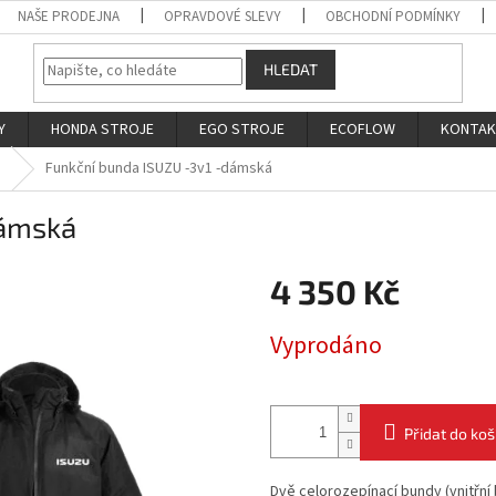
NAŠE PRODEJNA
OPRAVDOVÉ SLEVY
OBCHODNÍ PODMÍNKY
HLEDAT
Y
HONDA STROJE
EGO STROJE
ECOFLOW
KONTA
U
Funkční bunda ISUZU -3v1 -dámská
dámská
4 350 Kč
Měrná
Vyprodáno
cena:
Přidat do koš
Dvě celorozepínací bundy (vnitřní