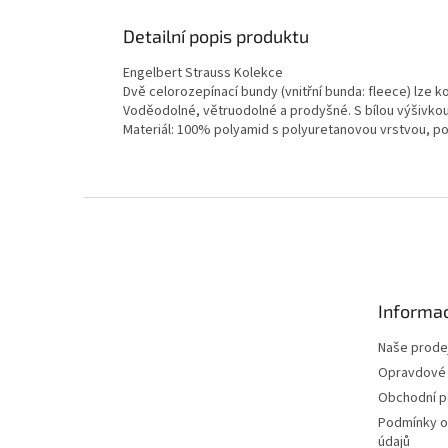
Detailní popis produktu
Engelbert Strauss Kolekce
Dvě celorozepínací bundy (vnitřní bunda: fleece) lze
Voděodolné, větruodolné a prodyšné. S bílou výšivkou 
Materiál: 100% polyamid s polyuretanovou vrstvou, p
Z
á
p
a
t
Informac
í
Naše prode
Opravdové 
Obchodní 
Podmínky o
údajů