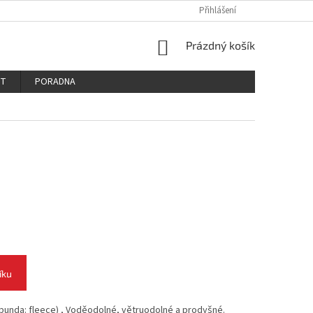
PODMÍNKY OCHRANY OSOBNÍCH ÚDAJŮ
REKLAMAČNÍ ŘÁD
Přihlášení
REKLAM
NÁKUPNÍ
Prázdný košík
KOŠÍK
KT
PORADNA
íku
 bunda: fleece) , Voděodolné, větruodolné a prodyšné.