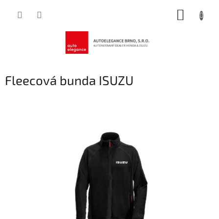
Přejít
NÁKUP
na
obsah
KOŠÍK
Fleecová bunda ISUZU