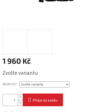
1 960 Kč
Měrná
Zvolte variantu
cena:
VELIKOST
Přidat do košíku