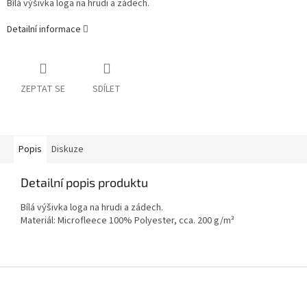
Bílá výšivka loga na hrudi a zádech.
Detailní informace
ZEPTAT SE
SDÍLET
Popis
Diskuze
Detailní popis produktu
Bílá výšivka loga na hrudi a zádech.
Materiál: Microfleece 100% Polyester, cca. 200 g/m³
Z
á
p