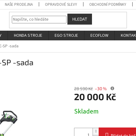
NAŠE PRODEJNA
OPRAVDOVÉ SLEVY
OBCHODNÍ PODMÍNKY
HLEDAT
Y
HONDA STROJE
EGO STROJE
ECOFLOW
KONTA
E-SP -sada
-SP -sada
28 590 Kč
–30 %
20 000 Kč
Měrná
Skladem
cena:
Přidat do koš