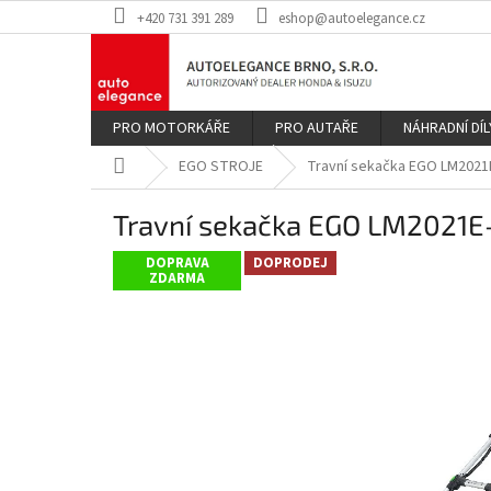
Přejít
+420 731 391 289
eshop@autoelegance.cz
na
obsah
PRO MOTORKÁŘE
PRO AUTAŘE
NÁHRADNÍ DÍL
Domů
EGO STROJE
Travní sekačka EGO LM2021
Travní sekačka EGO LM2021E
DOPRAVA
DOPRODEJ
ZDARMA