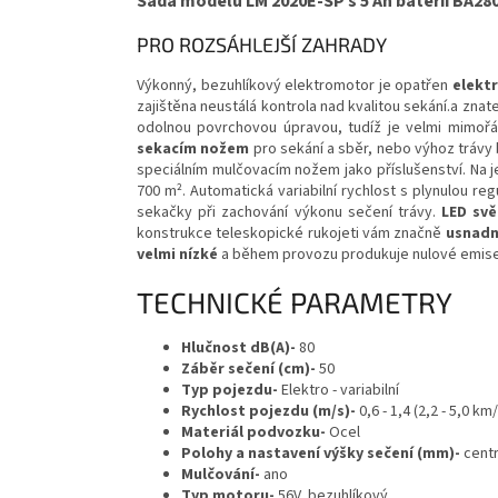
Sada modelu LM 2020E-SP s 5 Ah baterií BA28
PRO ROZSÁHLEJŠÍ ZAHRADY
Výkonný, bezuhlíkový elektromotor je opatřen
elekt
zajištěna neustálá kontrola nad kvalitou sekání.a zna
odolnou povrchovou úpravou, tudíž je velmi mimoř
sekacím nožem
pro sekání a sběr, nebo výhoz tráv
speciálním mulčovacím nožem jako příslušenství. Na j
700 m². Automatická variabilní rychlost s plynulou reg
sekačky při zachování výkonu sečení trávy.
LED sv
konstrukce teleskopické rukojeti vám značně
usnadní
velmi nízké
a během provozu produkuje nulové emis
TECHNICKÉ PARAMETRY
Hlučnost dB(A)-
80
Záběr sečení (cm)-
50
Typ pojezdu-
Elektro - variabilní
Rychlost pojezdu (m/s)-
0,6 - 1,4 (2,2 - 5,0 km
Materiál podvozku-
Ocel
Polohy a nastavení výšky sečení (mm)-
centr
Mulčování-
ano
Typ motoru-
56V, bezuhlíkový