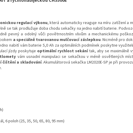
00T a rychlonabíječkou CH5500E
ronickou regulací výkonu
, která automaticky reaguje na míru zatížení a 
telně se tak prodlužuje doba chodu sekačky na jedno nabití baterie. Podvo
ádně pevný a odolný vůči povětrnostním vlivům a mechanickému poškoz
y bokem
a speciálně tvarovanou mulčovací záslepkou
. Nicméně pro doko
edno nabití vám baterie 5,0 Ah za optimálních podmínek poskytne využiteln
ulací jízdy poskytuje
optimální rychlost sekání
tak, aby se maximálně vy
ětlomety
vám usnadní manipulaci se sekačkou v méně osvětlených míste
 čištění a skladování
. Akumulátorová sekačka LM2020E-SP je při provoz
e.
/h)
ál, 6 poloh (25, 35, 50, 65, 80, 95 mm)