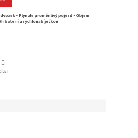
odvozek • Plynule proměnlivý pojezd • Objem
Ah baterií a rychlonabíječkou
DÍLET