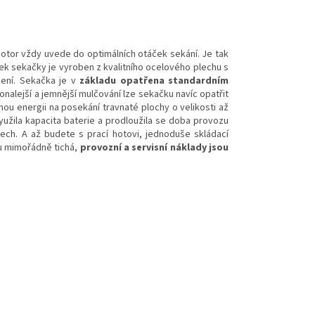
motor vždy uvede do optimálních otáček sekání. Je tak
zek sekačky je vyroben z kvalitního ocelového plechu s
ení. Sekačka je v
základu opatřena standardním
nalejší a jemnější mulčování lze sekačku navíc opatřit
ou energii na posekání travnaté plochy o velikosti až
užila kapacita baterie a prodloužila se doba provozu
ch. A až budete s prací hotovi, jednoduše skládací
u mimořádně tichá,
provozní a servisní náklady jsou