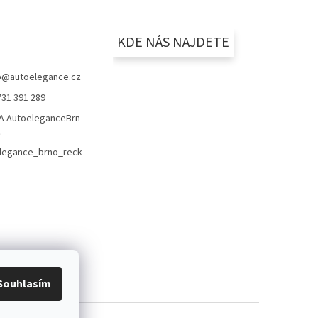
KDE NÁS NAJDETE
p
@
autoelegance.cz
731 391 289
 AutoeleganceBrn
.
legance_brno_reck
Souhlasím