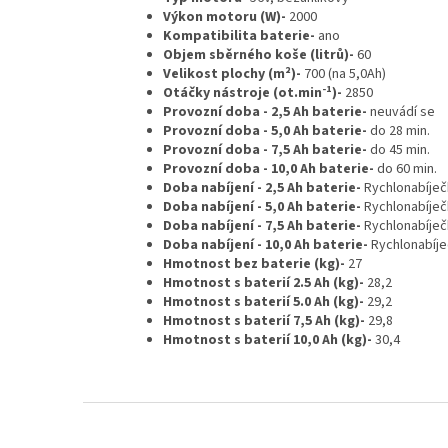
Výkon motoru (W)-
2000
Kompatibilita baterie-
ano
Objem sběrného koše (litrů)-
60
Velikost plochy (m²)-
700 (na 5,0Ah)
-1
Otáčky nástroje (ot.min
)-
2850
Provozní doba - 2,5 Ah baterie-
neuvádí se
Provozní doba - 5,0 Ah baterie-
do 28 min.
Provozní doba - 7,5 Ah baterie-
do 45 min.
Provozní doba - 10,0 Ah baterie-
do 60 min.
Doba nabíjení - 2,5 Ah baterie-
Rychlonabíječk
Doba nabíjení - 5,0 Ah baterie-
Rychlonabíječk
Doba nabíjení - 7,5 Ah baterie-
Rychlonabíječk
Doba nabíjení - 10,0 Ah baterie-
Rychlonabíječ
Hmotnost bez baterie (kg)-
27
Hmotnost s baterií 2.5 Ah (kg)-
28,2
Hmotnost s baterií 5.0 Ah (kg)-
29,2
Hmotnost s baterií 7,5 Ah (kg)-
29,8
Hmotnost s baterií 10,0 Ah (kg)-
30,4
Z
á