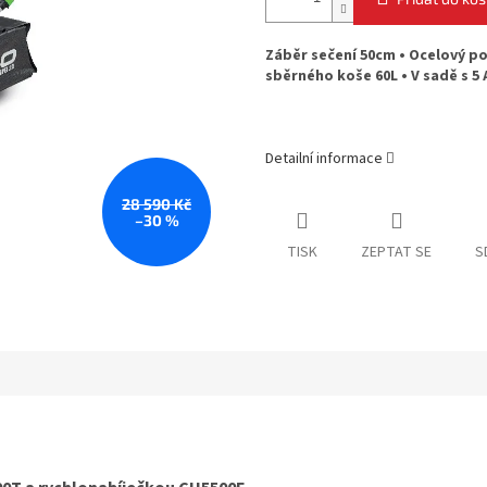
Záběr sečení 50cm • Ocelový p
sběrného koše 60L • V sadě s 5 
Detailní informace
28 590 Kč
–30 %
TISK
ZEPTAT SE
S