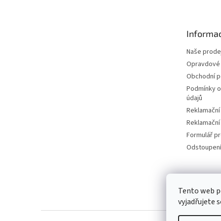
p
a
t
Informac
í
Naše prode
Opravdové 
Obchodní 
Podmínky o
údajů
Reklamační
Reklamační
Formulář p
Odstoupení
Tento web p
vyjadřujete s