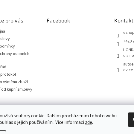
e pro vás
Facebook
Kontakt
jna
esho
slevy
+420 
podmínky
HONDA
chrany osobních
o s.r.o
autoe
 řád
ovice
 protokol
ro výměnu zboží
 od kupní smlouvy
Autoelegance.cz
Automobily Honda
Motocykly Honda
ISUZU D-MAX
oužívá soubory cookie. Dalším procházením tohoto webu
ouhlas s jejich používáním.. Více informací
zde
.