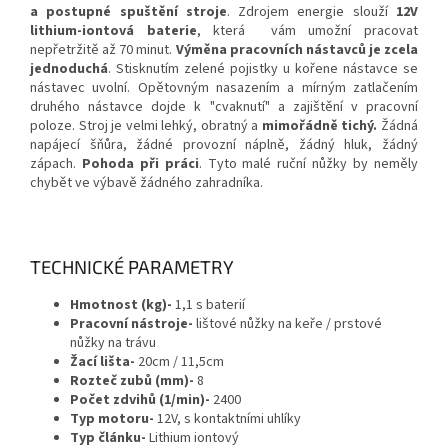
a postupné spuštění stroje
. Zdrojem energie slouží
12V
lithium-iontová baterie
, která vám umožní pracovat
nepřetržitě až 70 minut.
Výměna pracovních nástavců je zcela
jednoduchá
. Stisknutím zelené pojistky u kořene nástavce se
nástavec uvolní. Opětovným nasazením a mírným zatlačením
druhého nástavce dojde k "cvaknutí" a zajištění v pracovní
poloze. Stroj je velmi lehký, obratný a
mimořádně tichý.
Žádná
napájecí šňůra, žádné provozní náplně, žádný hluk, žádný
zápach.
Pohoda při práci
. Tyto malé ruční nůžky by neměly
chybět ve výbavě žádného zahradníka.
TECHNICKÉ PARAMETRY
Hmotnost (kg)-
1,1 s baterií
Pracovní nástroje-
lištové nůžky na keře / prstové
nůžky na trávu
Žací lišta-
20cm / 11,5cm
Rozteč zubů (mm)-
8
Počet zdvihů (1/min)-
2400
Typ motoru-
12V, s kontaktními uhlíky
Typ článku-
Lithium iontový