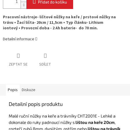
Přidat do košíku
Pracovní nástroje- lištové nůžky na keře / prstové nůžky na
trávu • Žací lišta- 20cm / 11,5cm • Typ článku- Lithium
iontový • Provozní doba - 2 Ah baterie- do 70 min.
Detailní informace
ZEPTAT SE
SDÍLET
Popis
Diskuze
Detailní popis produktu
Malé ruční nůžky na keře a trávníky CHT2001E - Lehké a
dokonale do ruky padnoucí nůžky s
lištou na keře 20cm
,
roztečí zubů 8mm, dvojitým ostřím nebo
lištou na trávník