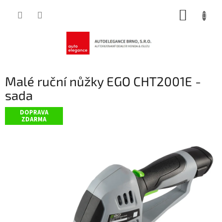
Přejít
NÁKUP
na
obsah
KOŠÍK
Malé ruční nůžky EGO CHT2001E -
sada
DOPRAVA
ZDARMA