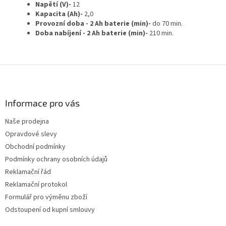
Napětí (V)-
12
Kapacita (Ah)-
2,0
Provozní doba - 2 Ah baterie (min)-
do 70 min.
Doba nabíjení - 2 Ah baterie (min)-
210 min.
Z
á
p
a
Informace pro vás
t
Naše prodejna
í
Opravdové slevy
Obchodní podmínky
Podmínky ochrany osobních údajů
Reklamační řád
Reklamační protokol
Formulář pro výměnu zboží
Odstoupení od kupní smlouvy