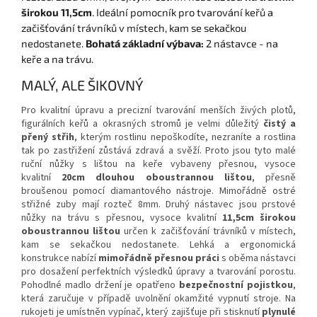
širokou 11,5cm
. Ideální pomocník pro tvarování keřů a
začišťování trávníků v místech, kam se sekačkou
nedostanete.
Bohatá základní výbava:
2 nástavce - na
keře a na trávu.
MALÝ, ALE ŠIKOVNÝ
Pro kvalitní úpravu a precizní tvarování menších živých plotů,
figurálních keřů a okrasných stromů je velmi důležitý
čistý a
přený střih
, kterým rostlinu nepoškodíte, nezraníte a rostlina
tak po zastřižení zůstává zdravá a svěží. Proto jsou tyto malé
ruční nůžky s lištou na keře vybaveny přesnou, vysoce
kvalitní
20cm dlouhou oboustrannou lištou
, přesně
broušenou pomocí diamantového nástroje. Mimořádně ostré
střižné zuby mají rozteč 8mm. Druhý nástavec jsou prstové
nůžky na trávu s přesnou, vysoce kvalitní
11,5cm širokou
oboustrannou lištou
určen k začišťování trávníků v místech,
kam se sekačkou nedostanete. Lehká a ergonomická
konstrukce nabízí
mimořádně přesnou práci
s oběma nástavci
pro dosažení perfektních výsledků úpravy a tvarování porostu.
Pohodlné madlo držení je opatřeno
bezpečnostní pojistkou
,
která zaručuje v případě uvolnění okamžité vypnutí stroje. Na
rukojeti je umístněn vypínač, který zajišťuje při stisknutí
plynulé