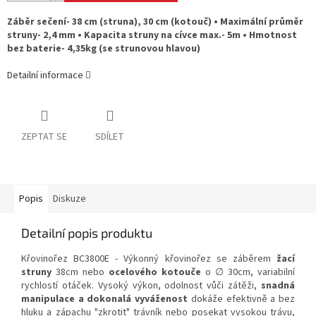
Záběr sečení- 38 cm (struna), 30 cm (kotouč) • Maximální průměr
struny- 2,4 mm • Kapacita struny na cívce max.- 5m • Hmotnost
bez baterie- 4,35kg (se strunovou hlavou)
Detailní informace
ZEPTAT SE
SDÍLET
Popis
Diskuze
Detailní popis produktu
Křovinořez BC3800E - Výkonný křovinořez se záběrem
žací
struny
38cm nebo
ocelového kotouče
o ∅ 30cm, variabilní
rychlostí otáček. Vysoký výkon, odolnost vůči zátěži,
snadná
manipulace a dokonalá vyváženost
dokáže efektivně a bez
hluku a zápachu "zkrotit" trávník nebo posekat vysokou trávu,