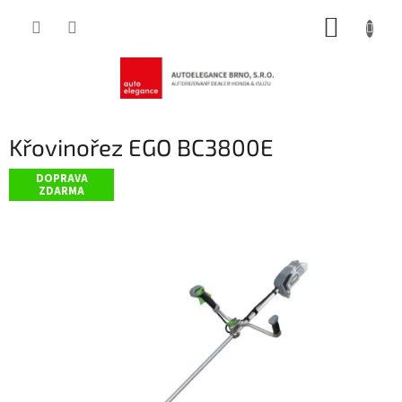
Přejít
NÁKUP
na
obsah
KOŠÍK
Křovinořez EGO BC3800E
DOPRAVA
ZDARMA