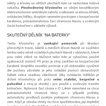
nálety a křoviny na větších plochách kam se nedostane kolová
sekačka.
Plnohodnotný křovinořez
se silným bezuhlíkovým
elektromotorem umístěným nahoře a náhonem ocelovou hřídelí,
ovládacími řidítky, dvojitým ramenním postrojem s bezpečnostní
karabinou, poloautomatickou žací strunovou hlavou a ocelovým
žacím kotoučem v základní výbavě.
SKUTEČNÝ DĚLNÍK "NA BATERKY"
Tento křovinořez je
vynikající pomocník
při likvidaci
přerostlých travin, náletů a menších křovin hlavně ve svažitém
terénu nebo mírně rozlehlých plochách hlavně v oblastech, které
jsou velmi citlivé na hlučnost nebo kde je vyloučeno použití
spalovacích motorů. Při práci je stroj zavěšen na bezpečnostní
karabině dvojitého nosného postroje a při dokonalém vyvážení
dle postavy uživatele je jeho ovládání pomocí obouručných
řidítek velice snadnou záležitostí. Díky ovládacím řidítkům je
držení křovinořezu při práci
velmi stabilní, bezpečné a
pohodlné
a stroj je vhodný i pro použití s ocelovým travním
kotoučem . Nylonová žací struna o ∅ 2,4mm namotaná na cívce
poloautomatické strunové hlavy se v případě potřeby
automaticky prodlouží pouhým poklepem strunovou hlavou o
zem. Když je zásoba struny na cívce spotřebována, její doplnění