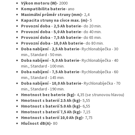
Výkon motoru (W)-
2000
Kompatibilita baterie-
ano
Maximální průměr struny (mm)-
2,4
Kapacita struny na cívce max. (m)-
5
Provozní doba - 2,5 Ah baterie-
do 20 min.
Provozní doba - 5,0 Ah baterie-
do 40 min.
Provozní doba - 7,5 Ah baterie-
do 65 min.
Provozní doba - 10,0 Ah baterie-
do 80 min.
Doba nabíjení - 2,5 Ah baterie-
Rychlonabíječka - 30
min., Standard - 50 min.
Doba nabíjení - 5,0 Ah baterie-
Rychlonabíječka - 40
min., Standard - 100 min.
Doba nabíjení - 7,5 Ah baterie-
Rychlonabíječka - 60
min., Standard - 145 min.
Doba nabíjení - 10,0 Ah baterie-
Rychlonabíječka - 70
min., Standard - 190 min.
Hmotnost bez baterie (kg)-
4,35 (se strunovou hlavou)
Hmotnost s baterií 2.5 Ah (kg)-
5,55
Hmotnost s baterií 5.0 Ah (kg)-
6,55
Hmotnost s baterií 7,5 Ah (kg)-
7,15
Hmotnost s baterií 10,0 Ah (kg)-
7,75
Hlučnost dB(A)-
80