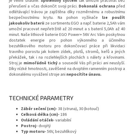
je velmi snadné.
Spolehlivý systém
tak umožní pracovat bez
přerušení a včas dokončit svoji práci.
Dokonalá ochrana
před
odlétávající trávou je zajištěna díky rozměrnému a robustnímu
bezpečnostnímu krytu. Na pohon vyžínače
lze použít
jakoukoliv baterii
ze sortimentu EGO a např. baterie 2,5Ah vám
umožní pracovat nepřetržitě až 20 minut a s baterií 5,0Ah až 40
minut. Naše lithiové baterie EGO Power+ 56V Arc Vám poskytnou
dostatek energie pro pohon výkonného a účinného
bezuhlíkového motoru pro dokončovací práce při likvidaci
travního porostu jak kolem zídek, plotů, stromů, keřů a jiných
překážek, tak i na rozlehlejších plochách s nálety a křovinami.
Stroj je
mimořádně tichý
a sousedé Vás při práci ani neuslyší.
Díky nízké hmotnosti, zavěšené na dvojitém ramenním postroji a
dokonalému vyvážení stroje ani
nepocítíte únavu.
TECHNICKÉ PARAMETRY
Záběr sečení (cm)-
38 (struna), 30 (kotouč)
Celková délka (cm)-
186
Ovládání otáček-
variabilní
Postroj-
dvojitý
Typ motoru-
56V, bezuhlíkový