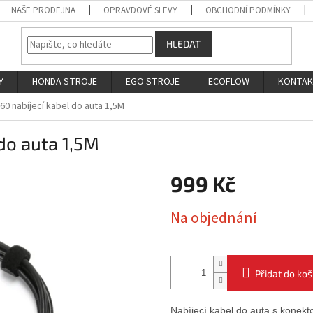
NAŠE PRODEJNA
OPRAVDOVÉ SLEVY
OBCHODNÍ PODMÍNKY
HLEDAT
Y
HONDA STROJE
EGO STROJE
ECOFLOW
KONTA
0 nabíjecí kabel do auta 1,5M
do auta 1,5M
999 Kč
Měrná
Na objednání
cena:
Přidat do koš
Nabíjecí kabel do auta s konek