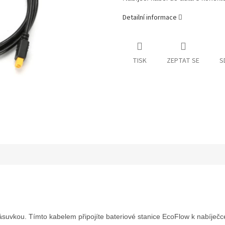
Detailní informace
TISK
ZEPTAT SE
S
suvkou. Tímto kabelem připojíte bateriové stanice EcoFlow k nabíječc