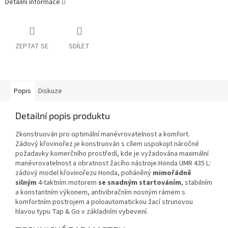
Detailní informace
ZEPTAT SE
SDÍLET
Popis
Diskuze
Detailní popis produktu
Zkonstruován pro optimální manévrovatelnost a komfort.
Zádový křovinořez je konstruován s cílem uspokojit náročné
požadavky komerčního prostředí, kde je vyžadována maximální
manévrovatelnost a obratnost žacího nástroje.
Honda UMR 435 L:
zádový model křovinořezu Honda, poháněný
mimořádně
silným
4-taktním motorem
se snadným startováním
, stabilním
a konstantním výkonem, antivibračním nosným rámem s
komfortním postrojem a poloautomatickou žací strunovou
hlavou typu Tap & Go v základním vybevení.