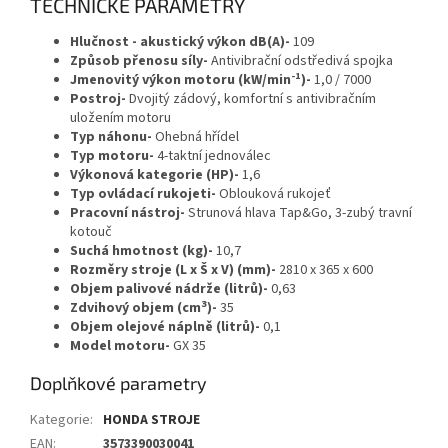
TECHNICKÉ PARAMETRY
Hlučnost - akustický výkon dB(A)-
109
Způsob přenosu síly-
Antivibrační odstředivá spojka
-1
Jmenovitý výkon motoru (kW/min
)-
1,0 / 7000
Postroj-
Dvojitý zádový, komfortní s antivibračním
uložením motoru
Typ náhonu-
Ohebná hřídel
Typ motoru-
4-taktní jednoválec
Výkonová kategorie (HP)-
1,6
Typ ovládací rukojeti-
Oblouková rukojeť
Pracovní nástroj-
Strunová hlava Tap&Go, 3-zubý travní
kotouč
Suchá hmotnost (kg)-
10,7
Rozměry stroje (L x Š x V) (mm)-
2810 x 365 x 600
Objem palivové nádrže (litrů)-
0,63
3
Zdvihový objem (cm
)-
35
Objem olejové náplně (litrů)-
0,1
Model motoru-
GX 35
Doplňkové parametry
Kategorie
:
HONDA STROJE
EAN
:
3573390030041