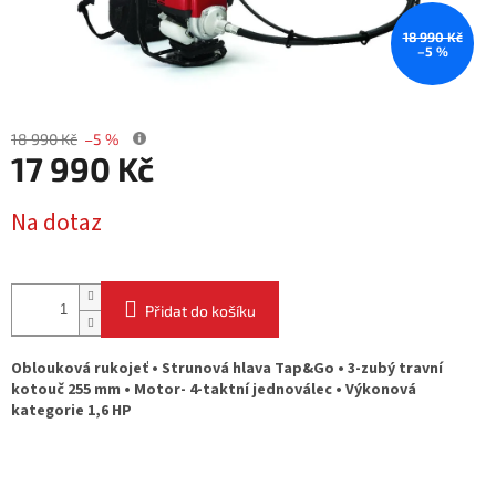
18 990 Kč
–5 %
18 990 Kč
–5 %
17 990 Kč
Měrná
Na dotaz
cena:
Přidat do košíku
Oblouková rukojeť • Strunová hlava Tap&Go • 3-zubý travní
kotouč 255 mm • Motor- 4-taktní jednoválec • Výkonová
kategorie 1,6 HP