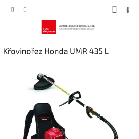
Přejít
NÁKUP
na
obsah
KOŠÍK
Křovinořez Honda UMR 435 L