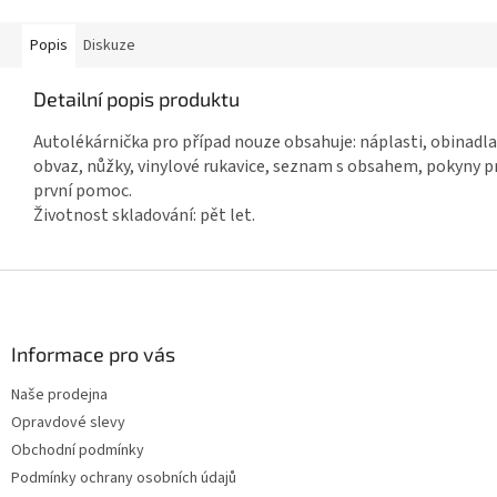
Popis
Diskuze
Detailní popis produktu
Autolékárnička pro případ nouze obsahuje: náplasti, obinadla
obvaz, nůžky, vinylové rukavice, seznam s obsahem, pokyny p
první pomoc.
Životnost skladování: pět let.
Z
á
p
a
Informace pro vás
t
Naše prodejna
í
Opravdové slevy
Obchodní podmínky
Podmínky ochrany osobních údajů