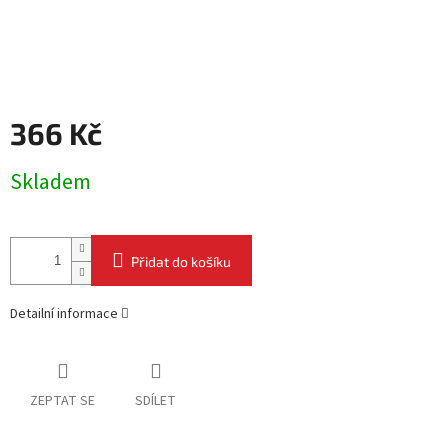
366 Kč
Měrná
Skladem
cena:
Přidat do košíku
Detailní informace
ZEPTAT SE
SDÍLET