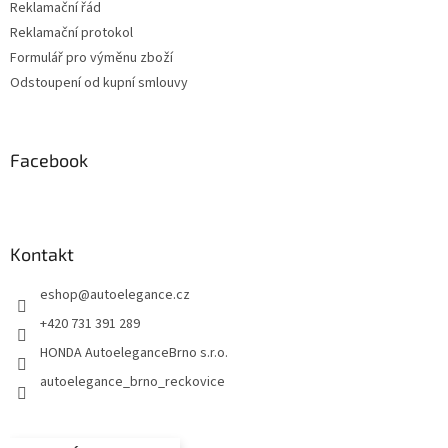
Reklamační řád
Reklamační protokol
Formulář pro výměnu zboží
Odstoupení od kupní smlouvy
Facebook
Kontakt
eshop
@
autoelegance.cz
+420 731 391 289
HONDA AutoeleganceBrno s.r.o.
autoelegance_brno_reckovice