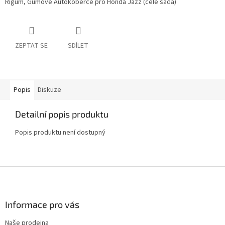
Rigum, Gumové Autokoberce pro Honda Jazz (celé sada)
ZEPTAT SE
SDÍLET
Popis
Diskuze
Detailní popis produktu
Popis produktu není dostupný
Z
á
p
a
Informace pro vás
t
Naše prodejna