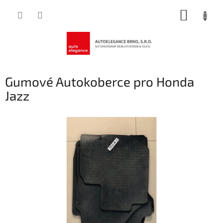
Přejít
NÁKUP
na
obsah
KOŠÍK
Gumové Autokoberce pro Honda
Jazz