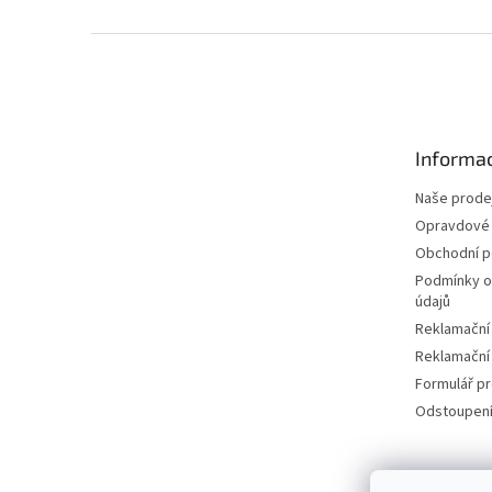
Z
á
p
a
t
Informac
í
Naše prode
Opravdové 
Obchodní 
Podmínky o
údajů
Reklamační
Reklamační
Formulář p
Odstoupení