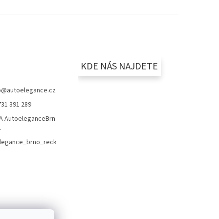
KDE NÁS NAJDETE
p
@
autoelegance.cz
731 391 289
 AutoeleganceBrn
.
legance_brno_reck