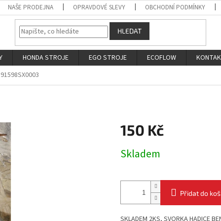
NAŠE PRODEJNA
OPRAVDOVÉ SLEVY
OBCHODNÍ PODMÍNKY
HLEDAT
Y
HONDA STROJE
EGO STROJE
ECOFLOW
KONTA
91598SX0003
150 Kč
Měrná
Skladem
cena:
Přidat do koš
SKLADEM 2KS, SVORKA HADICE BEN