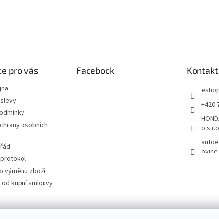
e pro vás
Facebook
Kontakt
jna
esho
slevy
+420 
podmínky
HONDA
chrany osobních
o s.r.o
autoe
 řád
ovice
 protokol
ro výměnu zboží
 od kupní smlouvy