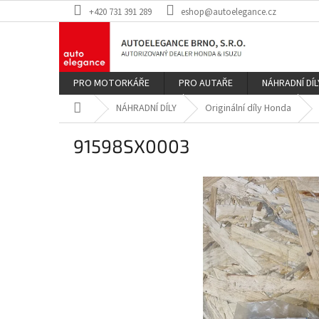
Přejít
+420 731 391 289
eshop@autoelegance.cz
na
obsah
PRO MOTORKÁŘE
PRO AUTAŘE
NÁHRADNÍ DÍL
Domů
NÁHRADNÍ DÍLY
Originální díly Honda
91598SX0003