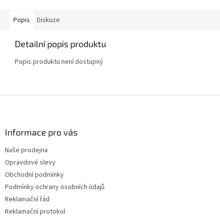
Popis
Diskuze
Detailní popis produktu
Popis produktu není dostupný
Z
á
p
a
Informace pro vás
t
Naše prodejna
í
Opravdové slevy
Obchodní podmínky
Podmínky ochrany osobních údajů
Reklamační řád
Reklamační protokol