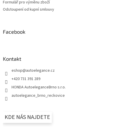
Formulář pro výměnu zboží
Odstoupení od kupní smlouvy
Facebook
Kontakt
eshop
@
autoelegance.cz
+420 731 391 289
HONDA AutoeleganceBrno s.r.o.
autoelegance_brno_reckovice
KDE NÁS NAJDETE