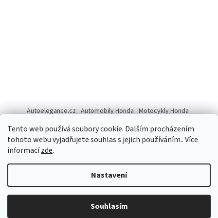
Autoelegance.cz
Automobily Honda
Motocykly Honda
ISUZU D-MAX
Tento web používá soubory cookie. Dalším procházením
tohoto webu vyjadřujete souhlas s jejich používáním.. Více
informací
zde
.
Vytvořil Shoptet
Nastavení
Copyright 2026
Autoelegance Brno s.r.o.
. Všechna práva
Souhlasím
vyhrazena.