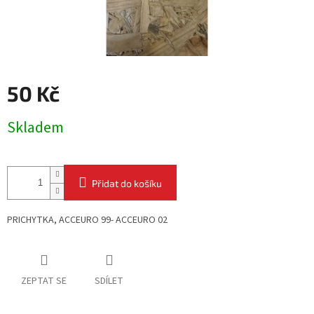
50 Kč
Měrná
Skladem
cena:
Přidat do košíku
PRICHYTKA, ACCEURO 99- ACCEURO 02
ZEPTAT SE
SDÍLET