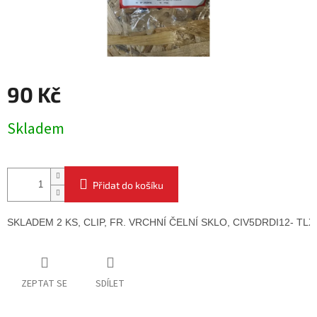
90 Kč
Měrná
Skladem
cena:
Přidat do košíku
SKLADEM 2 KS, CLIP, FR. VRCHNÍ ČELNÍ SKLO, 
CIV5DRDI12- TLX
ZEPTAT SE
SDÍLET