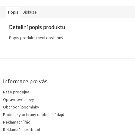
Popis
Diskuze
Detailní popis produktu
Popis produktu není dostupný
Z
á
p
a
Informace pro vás
t
Naše prodejna
í
Opravdové slevy
Obchodní podmínky
Podmínky ochrany osobních údajů
Reklamační řád
Reklamační protokol