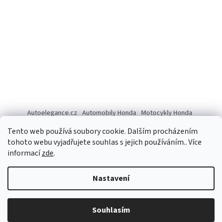
Autoelegance.cz
Automobily Honda
Motocykly Honda
ISUZU D-MAX
Tento web používá soubory cookie. Dalším procházením
tohoto webu vyjadřujete souhlas s jejich používáním.. Více
informací
zde
.
Vytvořil Shoptet
Nastavení
Copyright 2026
Autoelegance Brno s.r.o.
. Všechna práva
Souhlasím
vyhrazena.