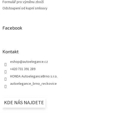
Formulář pro výměnu zboží
Odstoupení od kupní smlouvy
Facebook
Kontakt
eshop
@
autoelegance.cz
+420 731 391 289
HONDA AutoeleganceBrno s.r.o.
autoelegance_brno_reckovice
KDE NÁS NAJDETE