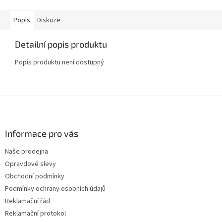
Popis
Diskuze
Detailní popis produktu
Popis produktu není dostupný
Z
á
p
a
Informace pro vás
t
Naše prodejna
í
Opravdové slevy
Obchodní podmínky
Podmínky ochrany osobních údajů
Reklamační řád
Reklamační protokol