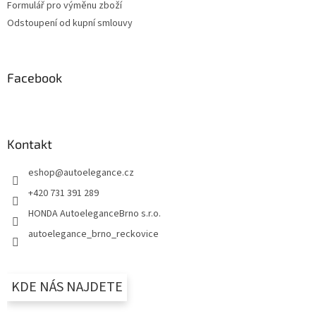
Formulář pro výměnu zboží
Odstoupení od kupní smlouvy
Facebook
Kontakt
eshop
@
autoelegance.cz
+420 731 391 289
HONDA AutoeleganceBrno s.r.o.
autoelegance_brno_reckovice
KDE NÁS NAJDETE