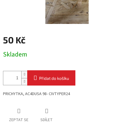
50 Kč
Měrná
Skladem
cena:
Přidat do košíku
PRICHYTKA, AC4DUSA 98- CIVTYPER24
ZEPTAT SE
SDÍLET