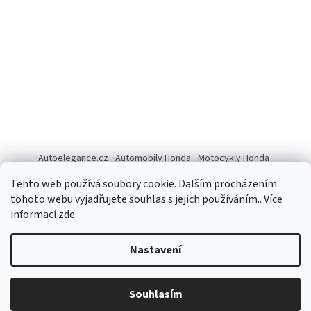
Autoelegance.cz
Automobily Honda
Motocykly Honda
ISUZU D-MAX
Tento web používá soubory cookie. Dalším procházením
tohoto webu vyjadřujete souhlas s jejich používáním.. Více
informací
zde
.
Vytvořil Shoptet
Nastavení
Copyright 2026
Autoelegance Brno s.r.o.
. Všechna práva
Souhlasím
vyhrazena.