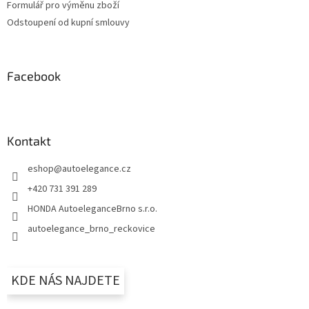
Formulář pro výměnu zboží
Odstoupení od kupní smlouvy
Facebook
Kontakt
eshop
@
autoelegance.cz
+420 731 391 289
HONDA AutoeleganceBrno s.r.o.
autoelegance_brno_reckovice
KDE NÁS NAJDETE