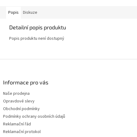
Popis
Diskuze
Detailní popis produktu
Popis produktu není dostupný
Z
á
p
a
Informace pro vás
t
Naše prodejna
í
Opravdové slevy
Obchodní podmínky
Podmínky ochrany osobních údajů
Reklamační řád
Reklamační protokol