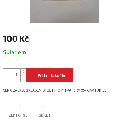
100 Kč
Měrná
Skladem
cena:
Přidat do košíku
CENA ZA1KS, SKLADEM 9 KS,
PRICHYTKA, CRV 05- CIV4TUR 11
ZEPTAT SE
SDÍLET