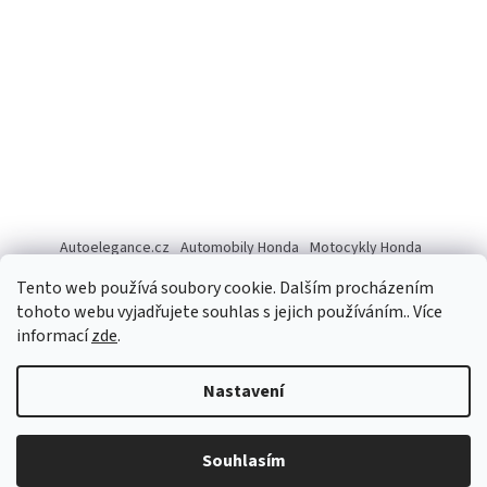
Autoelegance.cz
Automobily Honda
Motocykly Honda
ISUZU D-MAX
Tento web používá soubory cookie. Dalším procházením
tohoto webu vyjadřujete souhlas s jejich používáním.. Více
informací
zde
.
Vytvořil Shoptet
Nastavení
Copyright 2026
Autoelegance Brno s.r.o.
. Všechna práva
Souhlasím
vyhrazena.