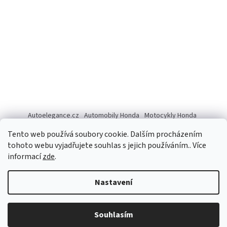
Autoelegance.cz
Automobily Honda
Motocykly Honda
ISUZU D-MAX
Tento web používá soubory cookie. Dalším procházením
tohoto webu vyjadřujete souhlas s jejich používáním.. Více
informací
zde
.
Vytvořil Shoptet
Nastavení
Copyright 2026
Autoelegance Brno s.r.o.
. Všechna práva
Souhlasím
vyhrazena.