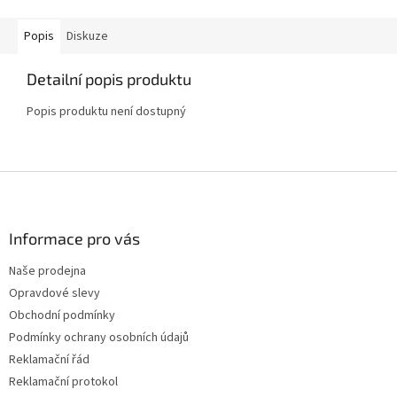
Popis
Diskuze
Detailní popis produktu
Popis produktu není dostupný
Z
á
p
a
Informace pro vás
t
Naše prodejna
í
Opravdové slevy
Obchodní podmínky
Podmínky ochrany osobních údajů
Reklamační řád
Reklamační protokol