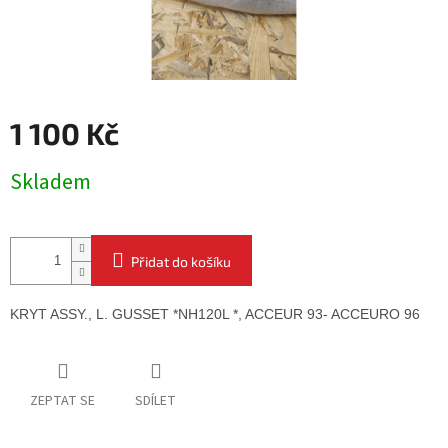
1 100 Kč
Měrná
Skladem
cena:
Přidat do košíku
KRYT ASSY., L. GUSSET *NH120L *, 
ACCEUR 93- ACCEURO 96
ZEPTAT SE
SDÍLET