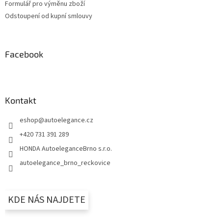
Formulář pro výměnu zboží
Odstoupení od kupní smlouvy
Facebook
Kontakt
eshop
@
autoelegance.cz
+420 731 391 289
HONDA AutoeleganceBrno s.r.o.
autoelegance_brno_reckovice
KDE NÁS NAJDETE