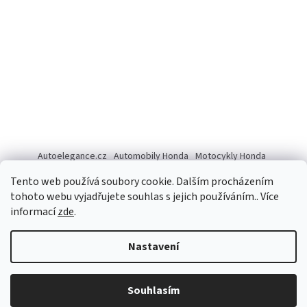
Autoelegance.cz
Automobily Honda
Motocykly Honda
ISUZU D-MAX
Tento web používá soubory cookie. Dalším procházením
tohoto webu vyjadřujete souhlas s jejich používáním.. Více
informací
zde
.
Vytvořil Shoptet
Nastavení
Copyright 2026
Autoelegance Brno s.r.o.
. Všechna práva
Souhlasím
vyhrazena.