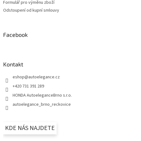
Formulář pro výměnu zboží
Odstoupení od kupní smlouvy
Facebook
Kontakt
eshop
@
autoelegance.cz
+420 731 391 289
HONDA AutoeleganceBrno s.r.o.
autoelegance_brno_reckovice
KDE NÁS NAJDETE