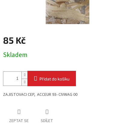
85 Kč
Měrná
Skladem
cena:
Přidat do košíku
ZAJISTOVACI CEP, ACCEUR 93- CIVWAG 00
ZEPTAT SE
SDÍLET