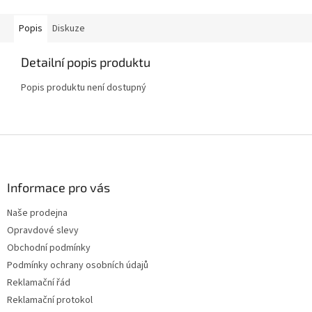
Popis
Diskuze
Detailní popis produktu
Popis produktu není dostupný
Z
á
p
a
Informace pro vás
t
Naše prodejna
í
Opravdové slevy
Obchodní podmínky
Podmínky ochrany osobních údajů
Reklamační řád
Reklamační protokol