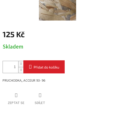
125 Kč
Měrná
Skladem
cena:
Přidat do košíku
PRUCHODKA, ACCEUR 93- 96
ZEPTAT SE
SDÍLET