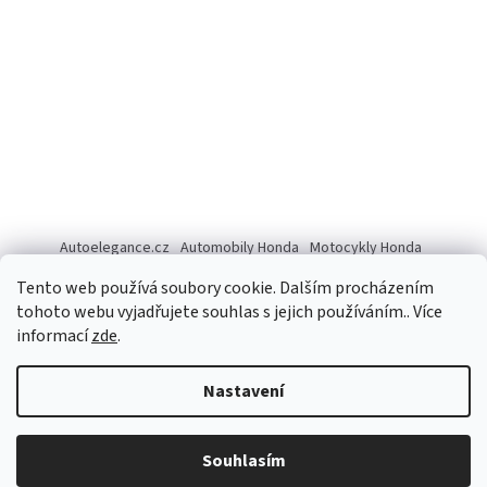
Autoelegance.cz
Automobily Honda
Motocykly Honda
ISUZU D-MAX
Tento web používá soubory cookie. Dalším procházením
tohoto webu vyjadřujete souhlas s jejich používáním.. Více
informací
zde
.
Vytvořil Shoptet
Nastavení
Copyright 2026
Autoelegance Brno s.r.o.
. Všechna práva
Souhlasím
vyhrazena.