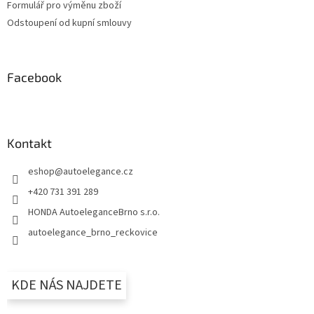
Formulář pro výměnu zboží
Odstoupení od kupní smlouvy
Facebook
Kontakt
eshop
@
autoelegance.cz
+420 731 391 289
HONDA AutoeleganceBrno s.r.o.
autoelegance_brno_reckovice
KDE NÁS NAJDETE