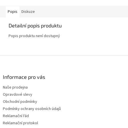
Popis
Diskuze
Detailní popis produktu
Popis produktu není dostupný
Z
á
p
a
Informace pro vás
t
Naše prodejna
í
Opravdové slevy
Obchodní podmínky
Podmínky ochrany osobních údajů
Reklamační řád
Reklamační protokol