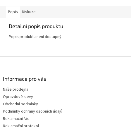
Popis
Diskuze
Detailní popis produktu
Popis produktu není dostupný
Z
á
p
a
Informace pro vás
t
Naše prodejna
í
Opravdové slevy
Obchodní podmínky
Podmínky ochrany osobních údajů
Reklamační řád
Reklamační protokol