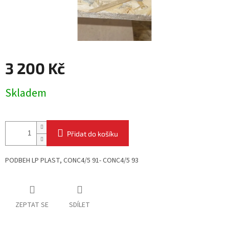
3 200 Kč
Měrná
Skladem
cena:
Přidat do košíku
PODBEH LP PLAST, CONC4/5 91- CONC4/5 93
ZEPTAT SE
SDÍLET