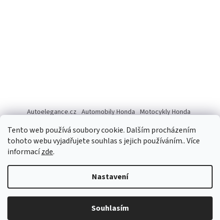
Autoelegance.cz
Automobily Honda
Motocykly Honda
ISUZU D-MAX
Tento web používá soubory cookie. Dalším procházením
tohoto webu vyjadřujete souhlas s jejich používáním.. Více
informací
zde
.
Vytvořil Shoptet
Nastavení
Copyright 2026
Autoelegance Brno s.r.o.
. Všechna práva
Souhlasím
vyhrazena.