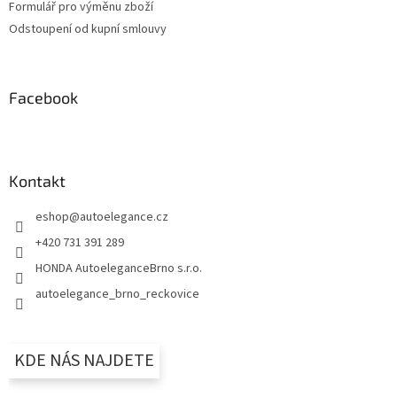
Formulář pro výměnu zboží
Odstoupení od kupní smlouvy
Facebook
Kontakt
eshop
@
autoelegance.cz
+420 731 391 289
HONDA AutoeleganceBrno s.r.o.
autoelegance_brno_reckovice
KDE NÁS NAJDETE