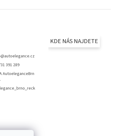
KDE NÁS NAJDETE
p
@
autoelegance.cz
731 391 289
 AutoeleganceBrn
.
legance_brno_reck