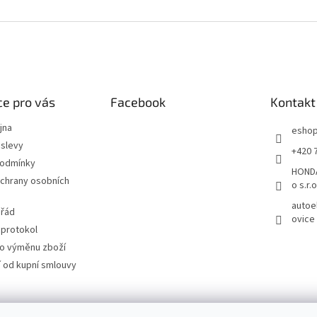
e pro vás
Facebook
Kontakt
jna
esho
slevy
+420 
podmínky
HONDA
chrany osobních
o s.r.o
autoe
 řád
ovice
 protokol
ro výměnu zboží
 od kupní smlouvy