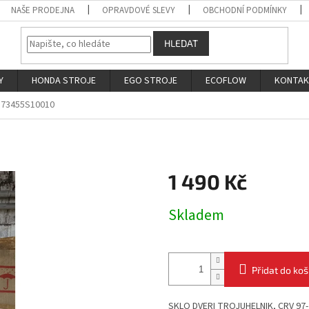
NAŠE PRODEJNA
OPRAVDOVÉ SLEVY
OBCHODNÍ PODMÍNKY
HLEDAT
Y
HONDA STROJE
EGO STROJE
ECOFLOW
KONTA
73455S10010
1 490 Kč
Měrná
Skladem
cena:
Přidat do koš
SKLO DVERI TROJUHELNIK, CRV 97-