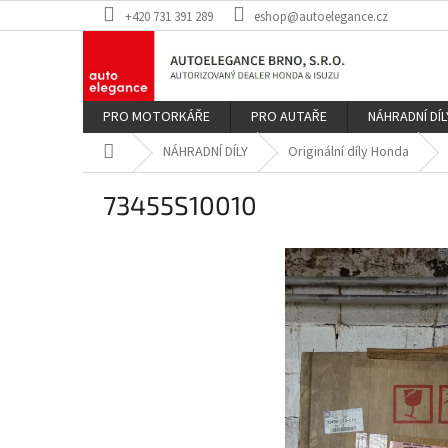
Přejít
+420 731 391 289
eshop@autoelegance.cz
na
obsah
PRO MOTORKÁŘE
PRO AUTAŘE
NÁHRADNÍ DÍL
Domů
NÁHRADNÍ DÍLY
Originální díly Honda
73455S10010