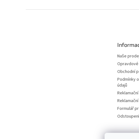
Z
á
p
a
t
Informac
í
Naše prode
Opravdové 
Obchodní 
Podmínky o
údajů
Reklamační
Reklamační
Formulář p
Odstoupení