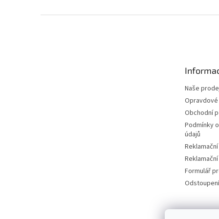
Z
á
p
a
t
Informac
í
Naše prode
Opravdové 
Obchodní 
Podmínky o
údajů
Reklamační
Reklamační
Formulář p
Odstoupení