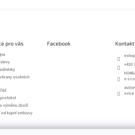
e pro vás
Facebook
Kontakt
jna
esho
slevy
+420 
podmínky
HONDA
chrany osobních
o s.r.o
autoe
 řád
ovice
 protokol
ro výměnu zboží
 od kupní smlouvy