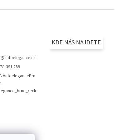
KDE NÁS NAJDETE
p
@
autoelegance.cz
731 391 289
 AutoeleganceBrn
.
legance_brno_reck