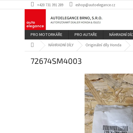
Přejít
+420 731 391 289
eshop@autoelegance.cz
na
obsah
PRO MOTORKÁŘE
PRO AUTAŘE
NÁHRADNÍ DÍL
Domů
NÁHRADNÍ DÍLY
Originální díly Honda
72674SM4003