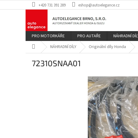
Přejít
+420 731 391 289
eshop@autoelegance.cz
na
obsah
PRO MOTORKÁŘE
PRO AUTAŘE
NÁHRADNÍ DÍL
Domů
NÁHRADNÍ DÍLY
Originální díly Honda
72310SNAA01