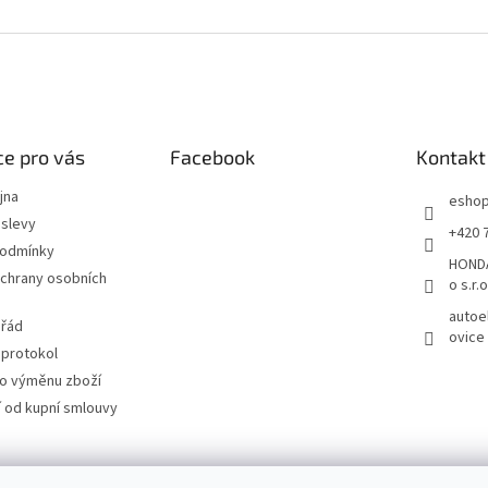
e pro vás
Facebook
Kontakt
jna
esho
slevy
+420 
podmínky
HONDA
chrany osobních
o s.r.o
autoe
 řád
ovice
 protokol
ro výměnu zboží
 od kupní smlouvy