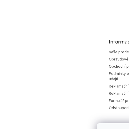
Z
á
p
a
t
Informac
í
Naše prode
Opravdové 
Obchodní 
Podmínky o
údajů
Reklamační
Reklamační
Formulář p
Odstoupení