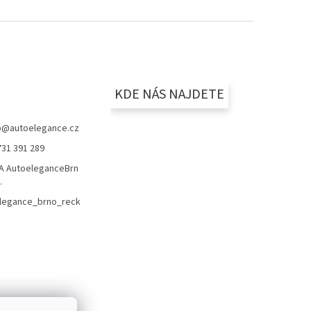
KDE NÁS NAJDETE
p
@
autoelegance.cz
731 391 289
 AutoeleganceBrn
.
legance_brno_reck