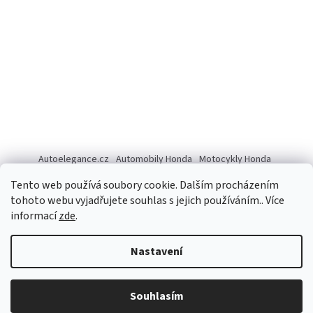
Autoelegance.cz
Automobily Honda
Motocykly Honda
ISUZU D-MAX
Tento web používá soubory cookie. Dalším procházením
tohoto webu vyjadřujete souhlas s jejich používáním.. Více
informací
zde
.
Vytvořil Shoptet
Nastavení
Copyright 2026
Autoelegance Brno s.r.o.
. Všechna práva
Souhlasím
vyhrazena.