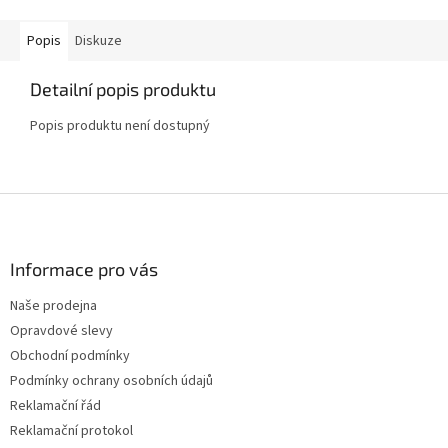
Popis
Diskuze
Detailní popis produktu
Popis produktu není dostupný
Z
á
p
a
Informace pro vás
t
Naše prodejna
í
Opravdové slevy
Obchodní podmínky
Podmínky ochrany osobních údajů
Reklamační řád
Reklamační protokol