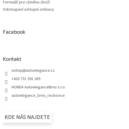
Formulář pro výměnu zboží
Odstoupení od kupní smlouvy
Facebook
Kontakt
eshop
@
autoelegance.cz
+420 731 391 289
HONDA AutoeleganceBrno s.r.o.
autoelegance_brno_reckovice
KDE NÁS NAJDETE