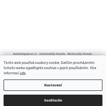
Autoelegance.cz
Automobily Honda
Motocykly Honda
ISUZU D-MAX
Tento web používá soubory cookie. Dalším procházením
tohoto webu vyjadřujete souhlas s jejich používáním.. Více
informací
zde
.
Vytvořil Shoptet
Nastavení
Copyright 2026
Autoelegance Brno s.r.o.
. Všechna práva
Souhlasím
vyhrazena.