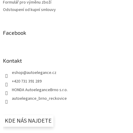
Formulář pro výměnu zboží
Odstoupení od kupní smlouvy
Facebook
Kontakt
eshop
@
autoelegance.cz
+420 731 391 289
HONDA AutoeleganceBrno s.r.o.
autoelegance_brno_reckovice
KDE NÁS NAJDETE