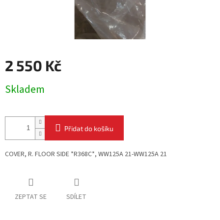
2 550 Kč
Měrná
Skladem
cena:
Přidat do košíku
COVER, R. FLOOR SIDE *R368C*, WW125A 21-WW125A 21
ZEPTAT SE
SDÍLET