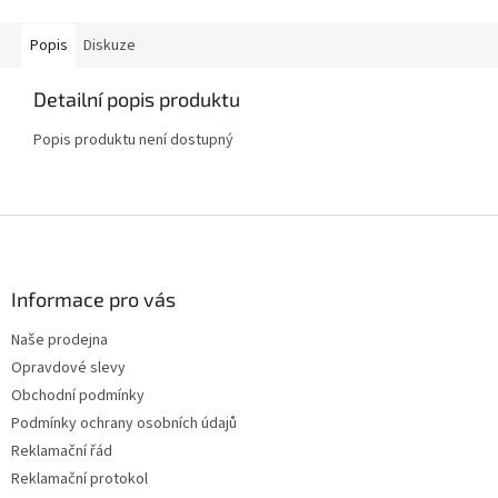
Popis
Diskuze
Detailní popis produktu
Popis produktu není dostupný
Z
á
p
a
Informace pro vás
t
Naše prodejna
í
Opravdové slevy
Obchodní podmínky
Podmínky ochrany osobních údajů
Reklamační řád
Reklamační protokol