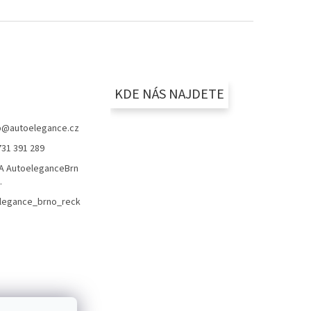
KDE NÁS NAJDETE
p
@
autoelegance.cz
731 391 289
 AutoeleganceBrn
.
legance_brno_reck