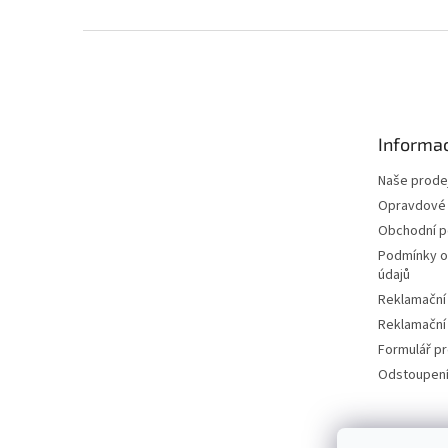
Z
á
p
a
t
Informac
í
Naše prode
Opravdové 
Obchodní 
Podmínky o
údajů
Reklamační
Reklamační
Formulář p
Odstoupení