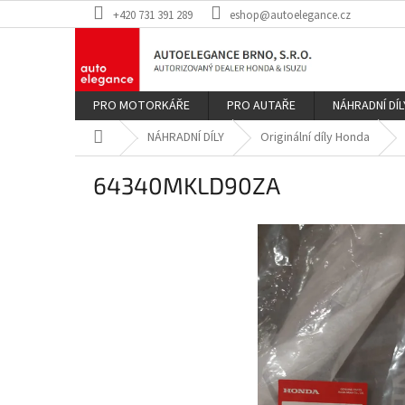
Přejít
+420 731 391 289
eshop@autoelegance.cz
na
obsah
PRO MOTORKÁŘE
PRO AUTAŘE
NÁHRADNÍ DÍL
Domů
NÁHRADNÍ DÍLY
Originální díly Honda
64340MKLD90ZA