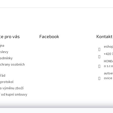
e pro vás
Facebook
Kontakt
jna
esho
slevy
+420 
podmínky
HONDA
chrany osobních
o s.r.o
autoe
 řád
ovice
 protokol
ro výměnu zboží
 od kupní smlouvy