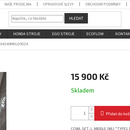
NAŠE PRODEJNA
OPRAVDOVÉ SLEVY
OBCHODNÍ PODMÍNKY
HLEDAT
Y
HONDA STROJE
EGO STROJE
ECOFLOW
KONTA
64340MKLD90ZA
15 900 Kč
Měrná
Skladem
cena:
Přidat do koš
COWL SET, L. MIDDLE (WL) *TYPE1 