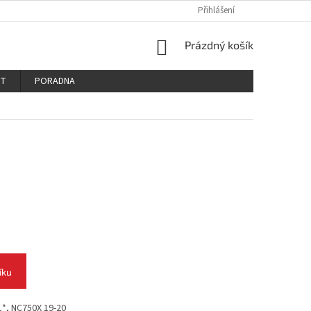
PODMÍNKY OCHRANY OSOBNÍCH ÚDAJŮ
REKLAMAČNÍ ŘÁD
Přihlášení
REKLAM
NÁKUPNÍ
Prázdný košík
KOŠÍK
KT
PORADNA
íku
1*, NC750X 19-20