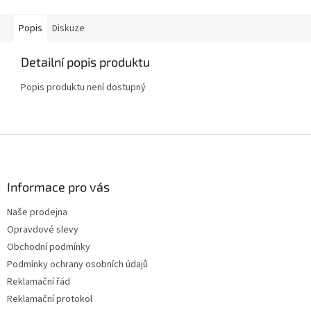
Popis
Diskuze
Detailní popis produktu
Popis produktu není dostupný
Z
á
p
a
Informace pro vás
t
Naše prodejna
í
Opravdové slevy
Obchodní podmínky
Podmínky ochrany osobních údajů
Reklamační řád
Reklamační protokol