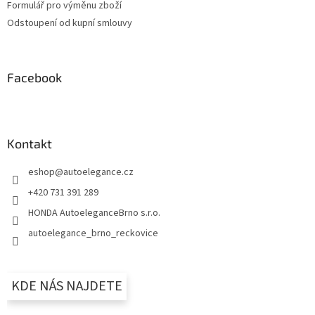
Formulář pro výměnu zboží
Odstoupení od kupní smlouvy
Facebook
Kontakt
eshop
@
autoelegance.cz
+420 731 391 289
HONDA AutoeleganceBrno s.r.o.
autoelegance_brno_reckovice
KDE NÁS NAJDETE