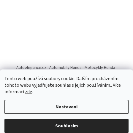
Autoelegance.cz
Automobily Honda
Motocykly Honda
ISUZU D-MAX
Tento web používá soubory cookie. Dalším procházením
tohoto webu vyjadřujete souhlas s jejich používáním.. Více
informací
zde
.
Vytvořil Shoptet
Nastavení
Copyright 2026
Autoelegance Brno s.r.o.
. Všechna práva
Souhlasím
vyhrazena.