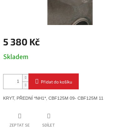
5 380 Kč
Měrná
Skladem
cena:
Přidat do košíku
KRYT, PŘEDNÍ *NH1*, 
CBF125M 09- CBF125M 11
ZEPTAT SE
SDÍLET