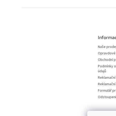
Z
á
p
a
t
Informac
í
Naše prode
Opravdové 
Obchodní 
Podmínky o
údajů
Reklamační
Reklamační
Formulář p
Odstoupení