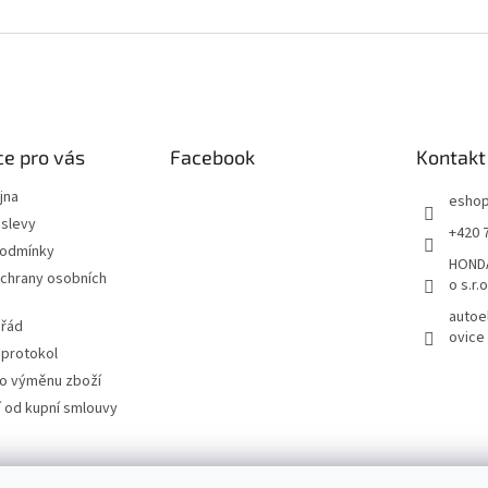
e pro vás
Facebook
Kontakt
jna
esho
slevy
+420 
podmínky
HONDA
chrany osobních
o s.r.o
autoe
 řád
ovice
 protokol
ro výměnu zboží
 od kupní smlouvy