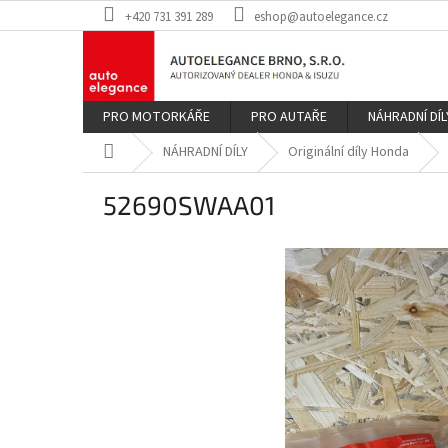
Přejít
+420 731 391 289
eshop@autoelegance.cz
na
obsah
PRO MOTORKÁŘE
PRO AUTAŘE
NÁHRADNÍ DÍL
Domů
NÁHRADNÍ DÍLY
Originální díly Honda
52690SWAA01