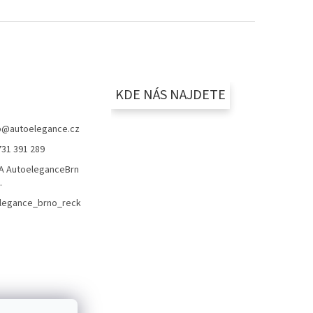
KDE NÁS NAJDETE
p
@
autoelegance.cz
731 391 289
 AutoeleganceBrn
.
legance_brno_reck