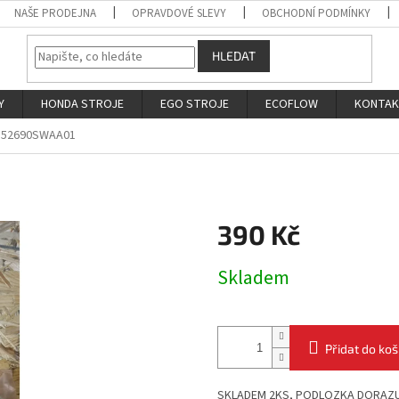
NAŠE PRODEJNA
OPRAVDOVÉ SLEVY
OBCHODNÍ PODMÍNKY
HLEDAT
Y
HONDA STROJE
EGO STROJE
ECOFLOW
KONTA
52690SWAA01
390 Kč
Měrná
Skladem
cena:
Přidat do koš
SKLADEM 2KS, PODLOZKA DORAZ