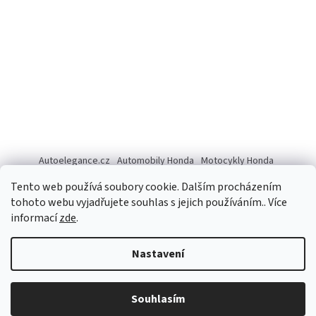
Autoelegance.cz
Automobily Honda
Motocykly Honda
ISUZU D-MAX
Tento web používá soubory cookie. Dalším procházením
tohoto webu vyjadřujete souhlas s jejich používáním.. Více
informací
zde
.
Vytvořil Shoptet
Nastavení
Copyright 2026
Autoelegance Brno s.r.o.
. Všechna práva
Souhlasím
vyhrazena.