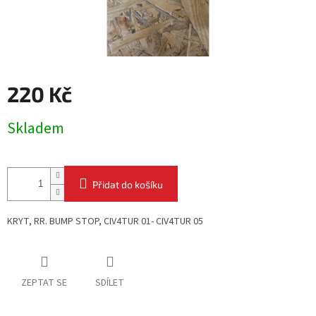
220 Kč
Měrná
Skladem
cena:
Přidat do košíku
KRYT, RR. BUMP STOP,
CIV4TUR 01- CIV4TUR 05
ZEPTAT SE
SDÍLET