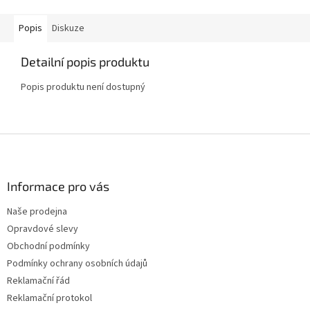
Popis
Diskuze
Detailní popis produktu
Popis produktu není dostupný
Z
á
p
a
Informace pro vás
t
Naše prodejna
í
Opravdové slevy
Obchodní podmínky
Podmínky ochrany osobních údajů
Reklamační řád
Reklamační protokol