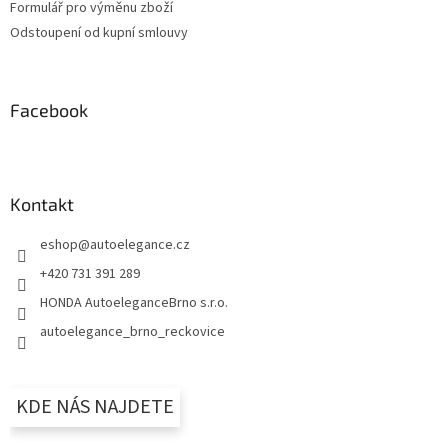
Formulář pro výměnu zboží
Odstoupení od kupní smlouvy
Facebook
Kontakt
eshop
@
autoelegance.cz
+420 731 391 289
HONDA AutoeleganceBrno s.r.o.
autoelegance_brno_reckovice
KDE NÁS NAJDETE