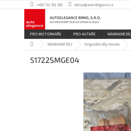
Přejít
+420 731 391 289
eshop@autoelegance.cz
na
obsah
PRO MOTORKÁŘE
PRO AUTAŘE
NÁHRADNÍ DÍL
Domů
NÁHRADNÍ DÍLY
Originální díly Honda
51722SMGE04