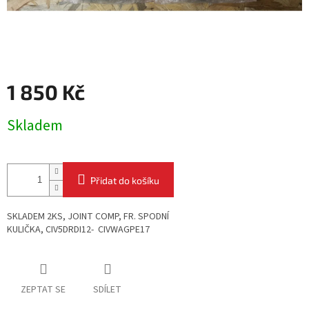
1 850 Kč
Měrná
Skladem
cena:
Přidat do košíku
SKLADEM 2KS, JOINT COMP, FR. SPODNÍ
KULIČKA,
CIV5DRDI12- CIVWAGPE17
ZEPTAT SE
SDÍLET