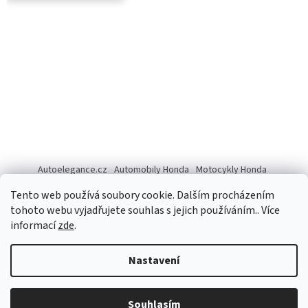
Autoelegance.cz
Automobily Honda
Motocykly Honda
ISUZU D-MAX
Tento web používá soubory cookie. Dalším procházením
tohoto webu vyjadřujete souhlas s jejich používáním.. Více
informací
zde
.
Vytvořil Shoptet
Nastavení
Copyright 2026
Autoelegance Brno s.r.o.
. Všechna práva
Souhlasím
vyhrazena.