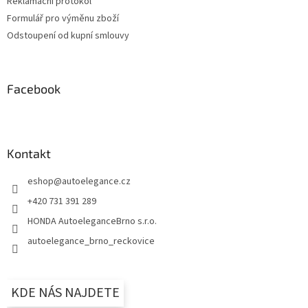
Reklamační protokol
Formulář pro výměnu zboží
Odstoupení od kupní smlouvy
Facebook
Kontakt
eshop
@
autoelegance.cz
+420 731 391 289
HONDA AutoeleganceBrno s.r.o.
autoelegance_brno_reckovice
KDE NÁS NAJDETE