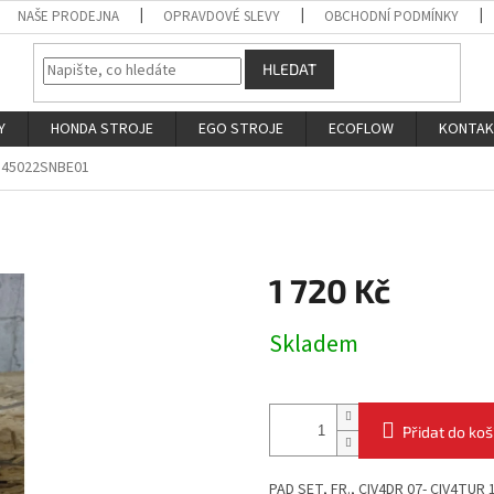
NAŠE PRODEJNA
OPRAVDOVÉ SLEVY
OBCHODNÍ PODMÍNKY
HLEDAT
Y
HONDA STROJE
EGO STROJE
ECOFLOW
KONTA
45022SNBE01
1 720 Kč
Měrná
Skladem
cena:
Přidat do koš
PAD SET, FR., CIV4DR 07- CIV4TUR 