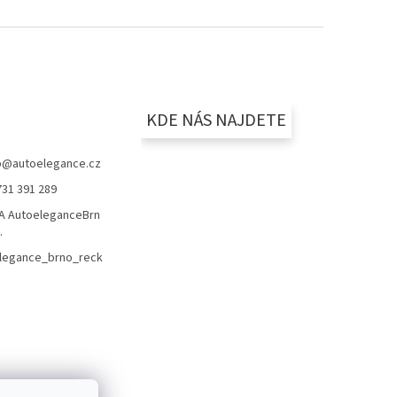
KDE NÁS NAJDETE
p
@
autoelegance.cz
731 391 289
 AutoeleganceBrn
.
legance_brno_reck