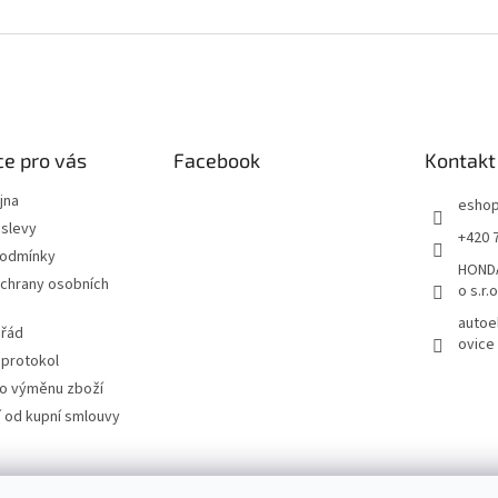
e pro vás
Facebook
Kontakt
jna
esho
slevy
+420 
podmínky
HONDA
chrany osobních
o s.r.o
autoe
 řád
ovice
 protokol
ro výměnu zboží
 od kupní smlouvy