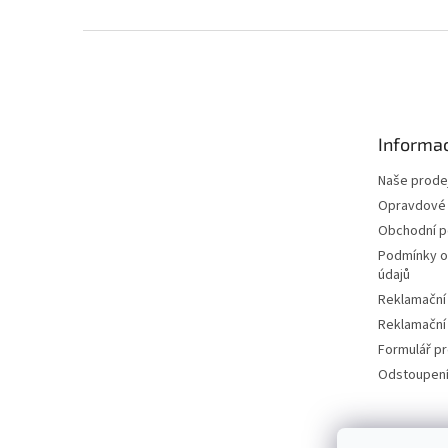
Z
á
p
a
t
Informac
í
Naše prode
Opravdové 
Obchodní 
Podmínky o
údajů
Reklamační
Reklamační
Formulář p
Odstoupení