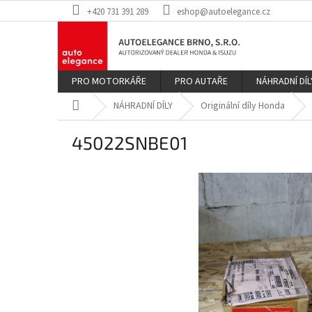
Přejít
+420 731 391 289
eshop@autoelegance.cz
na
obsah
PRO MOTORKÁŘE
PRO AUTAŘE
NÁHRADNÍ DÍL
Domů
NÁHRADNÍ DÍLY
Originální díly Honda
45022SNBE01