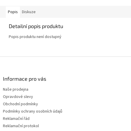
Popis
Diskuze
Detailní popis produktu
Popis produktu není dostupný
Z
á
p
a
Informace pro vás
t
Naše prodejna
í
Opravdové slevy
Obchodní podmínky
Podmínky ochrany osobních údajů
Reklamační řád
Reklamační protokol