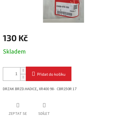
130 Kč
Měrná
Skladem
cena:
Přidat do košíku
DRZAK BRZD.HADICE, XR400 98- CBR250R 17
ZEPTAT SE
SDÍLET