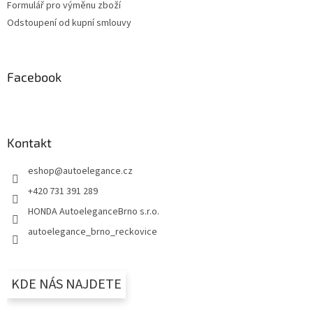
Formulář pro výměnu zboží
Odstoupení od kupní smlouvy
Facebook
Kontakt
eshop
@
autoelegance.cz
+420 731 391 289
HONDA AutoeleganceBrno s.r.o.
autoelegance_brno_reckovice
KDE NÁS NAJDETE