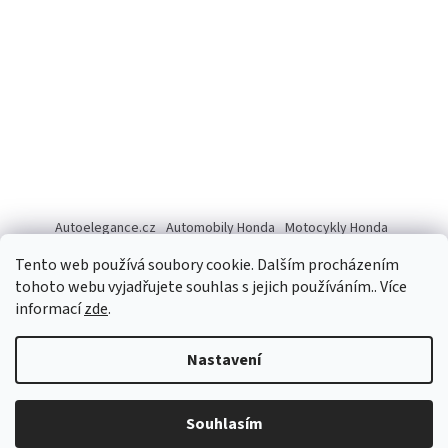
Autoelegance.cz
Automobily Honda
Motocykly Honda
ISUZU D-MAX
Tento web používá soubory cookie. Dalším procházením
tohoto webu vyjadřujete souhlas s jejich používáním.. Více
informací
zde
.
Vytvořil Shoptet
Nastavení
Copyright 2026
Autoelegance Brno s.r.o.
. Všechna práva
Souhlasím
vyhrazena.