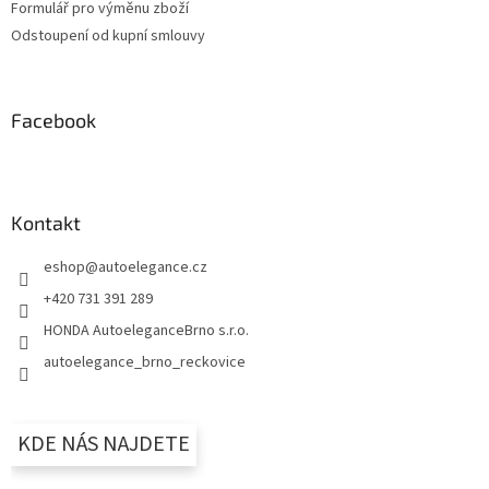
Formulář pro výměnu zboží
Odstoupení od kupní smlouvy
Facebook
Kontakt
eshop
@
autoelegance.cz
+420 731 391 289
HONDA AutoeleganceBrno s.r.o.
autoelegance_brno_reckovice
KDE NÁS NAJDETE