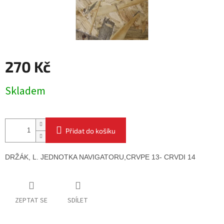
270 Kč
Měrná
Skladem
cena:
Přidat do košíku
DRŽÁK, L. JEDNOTKA NAVIGATORU,
CRVPE 13- CRVDI 14
ZEPTAT SE
SDÍLET