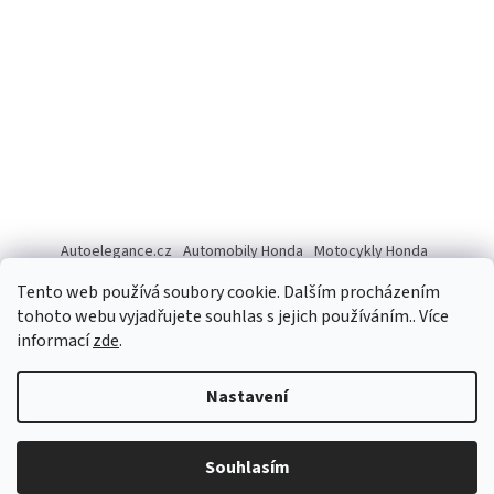
Autoelegance.cz
Automobily Honda
Motocykly Honda
ISUZU D-MAX
Tento web používá soubory cookie. Dalším procházením
tohoto webu vyjadřujete souhlas s jejich používáním.. Více
informací
zde
.
Vytvořil Shoptet
Nastavení
Copyright 2026
Autoelegance Brno s.r.o.
. Všechna práva
Souhlasím
vyhrazena.