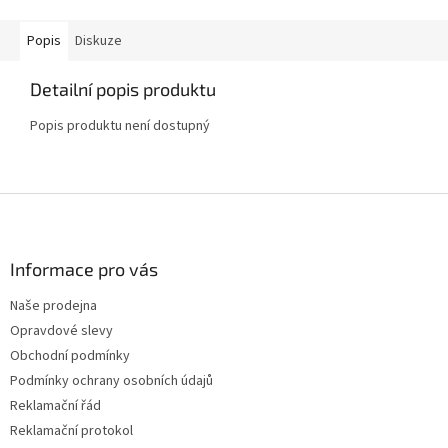
Popis
Diskuze
Detailní popis produktu
Popis produktu není dostupný
Z
á
p
a
Informace pro vás
t
Naše prodejna
í
Opravdové slevy
Obchodní podmínky
Podmínky ochrany osobních údajů
Reklamační řád
Reklamační protokol